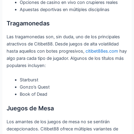
Opciones de casino en vivo con crupieres reales
Apuestas deportivas en múltiples disciplinas
Tragamonedas
Las tragamonedas son, sin duda, uno de los principales
atractivos de Citibet88. Desde juegos de alta volatilidad
hasta aquellos con botes progresivos,
citibet88es.com
hay
algo para cada tipo de jugador. Algunos de los títulos más
populares incluyen:
Starburst
Gonzo’s Quest
Book of Dead
Juegos de Mesa
Los amantes de los juegos de mesa no se sentirán
decepcionados. Citibet88 ofrece múltiples variantes de