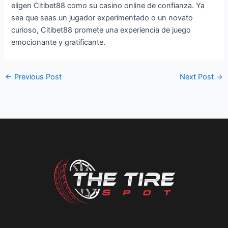
eligen Citibet88 como su casino online de confianza. Ya
sea que seas un jugador experimentado o un novato
curioso, Citibet88 promete una experiencia de juego
emocionante y gratificante.
←
Previous Post
Next Post
→