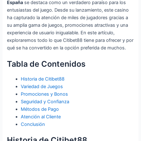
España
se destaca como un verdadero paraíso para los
entusiastas del juego. Desde su lanzamiento, este casino
ha capturado la atención de miles de jugadores gracias a
su amplia gama de juegos, promociones atractivas y una
experiencia de usuario inigualable. En este artículo,
exploraremos todo lo que Citibet88 tiene para ofrecer y por
qué se ha convertido en la opción preferida de muchos.
Tabla de Contenidos
Historia de Citibet88
Variedad de Juegos
Promociones y Bonos
Seguridad y Confianza
Métodos de Pago
Atención al Cliente
Conclusión
Historia de Citibet88