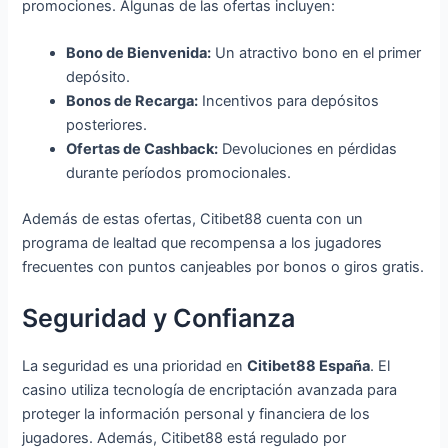
promociones. Algunas de las ofertas incluyen:
Bono de Bienvenida:
Un atractivo bono en el primer
depósito.
Bonos de Recarga:
Incentivos para depósitos
posteriores.
Ofertas de Cashback:
Devoluciones en pérdidas
durante períodos promocionales.
Además de estas ofertas, Citibet88 cuenta con un
programa de lealtad que recompensa a los jugadores
frecuentes con puntos canjeables por bonos o giros gratis.
Seguridad y Confianza
La seguridad es una prioridad en
Citibet88 España
. El
casino utiliza tecnología de encriptación avanzada para
proteger la información personal y financiera de los
jugadores. Además, Citibet88 está regulado por