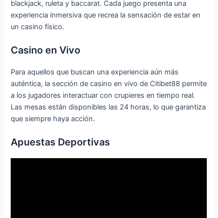
blackjack, ruleta y baccarat. Cada juego presenta una
experiencia inmersiva que recrea la sensación de estar en
un casino físico.
Casino en Vivo
Para aquellos que buscan una experiencia aún más
auténtica, la sección de casino en vivo de Citibet88 permite
a los jugadores interactuar con crupieres en tiempo real.
Las mesas están disponibles las 24 horas, lo que garantiza
que siempre haya acción.
Apuestas Deportivas