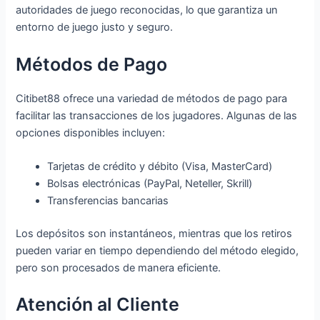
autoridades de juego reconocidas, lo que garantiza un
entorno de juego justo y seguro.
Métodos de Pago
Citibet88 ofrece una variedad de métodos de pago para
facilitar las transacciones de los jugadores. Algunas de las
opciones disponibles incluyen:
Tarjetas de crédito y débito (Visa, MasterCard)
Bolsas electrónicas (PayPal, Neteller, Skrill)
Transferencias bancarias
Los depósitos son instantáneos, mientras que los retiros
pueden variar en tiempo dependiendo del método elegido,
pero son procesados de manera eficiente.
Atención al Cliente