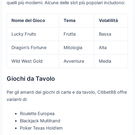
quelli più moderni. Alcune delle slot più popolari includono:
Nome del Gioco
Tema
Volatilità
Lucky Fruits
Frutta
Bassa
Dragon’s Fortune
Mitologia
Alta
Wild West Gold
Avventura
Media
Giochi da Tavolo
Per gli amanti dei giochi di carte e da tavolo, Citibet88 offre
varianti di:
Roulette Europea
Blackjack Multihand
Poker Texas Hold’em