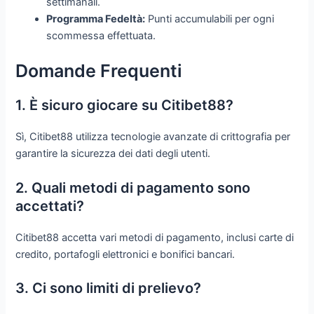
settimanali.
Programma Fedeltà:
Punti accumulabili per ogni
scommessa effettuata.
Domande Frequenti
1. È sicuro giocare su Citibet88?
Sì, Citibet88 utilizza tecnologie avanzate di crittografia per
garantire la sicurezza dei dati degli utenti.
2. Quali metodi di pagamento sono
accettati?
Citibet88 accetta vari metodi di pagamento, inclusi carte di
credito, portafogli elettronici e bonifici bancari.
3. Ci sono limiti di prelievo?