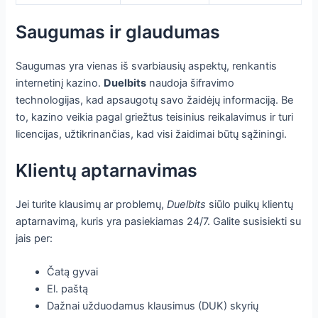
Saugumas ir glaudumas
Saugumas yra vienas iš svarbiausių aspektų, renkantis
internetinį kazino.
Duelbits
naudoja šifravimo
technologijas, kad apsaugotų savo žaidėjų informaciją. Be
to, kazino veikia pagal griežtus teisinius reikalavimus ir turi
licencijas, užtikrinančias, kad visi žaidimai būtų sąžiningi.
Klientų aptarnavimas
Jei turite klausimų ar problemų,
Duelbits
siūlo puikų klientų
aptarnavimą, kuris yra pasiekiamas 24/7. Galite susisiekti su
jais per:
Čatą gyvai
El. paštą
Dažnai užduodamus klausimus (DUK) skyrių