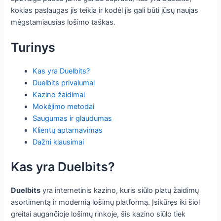
kokias paslaugas jis teikia ir kodėl jis gali būti jūsų naujas
mėgstamiausias lošimo taškas.
Turinys
Kas yra Duelbits?
Duelbits privalumai
Kazino žaidimai
Mokėjimo metodai
Saugumas ir glaudumas
Klientų aptarnavimas
Dažni klausimai
Kas yra Duelbits?
Duelbits
yra internetinis kazino, kuris siūlo platų žaidimų
asortimentą ir modernią lošimų platformą. Įsikūręs iki šiol
greitai augančioje lošimų rinkoje, šis kazino siūlo tiek