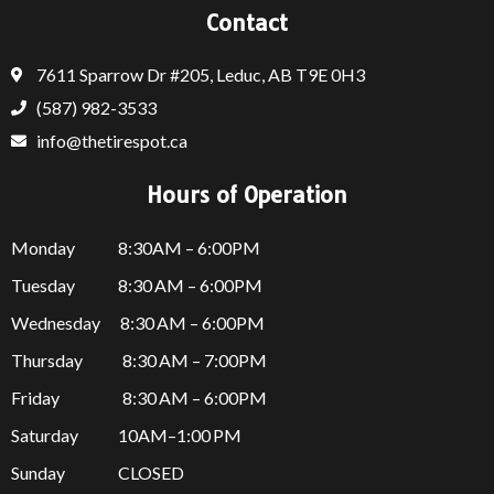
Contact
7611 Sparrow Dr #205, Leduc, AB T9E 0H3
(587) 982-3533
info@thetirespot.ca
Hours of Operation
Monday 8:30AM – 6:00PM
Tuesday 8:30 AM – 6:00PM
Wednesday 8:30 AM – 6:00PM
Thursday
8:30 AM – 7:00PM
Friday
8:30 AM – 6:00PM
Saturday 10AM–1:00 PM
Sunday CLOSED