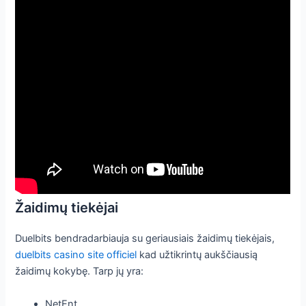
Žaidimų tiekėjai
Duelbits bendradarbiauja su geriausiais žaidimų tiekėjais,
duelbits casino site officiel
kad užtikrintų aukščiausią
žaidimų kokybę. Tarp jų yra:
NetEnt