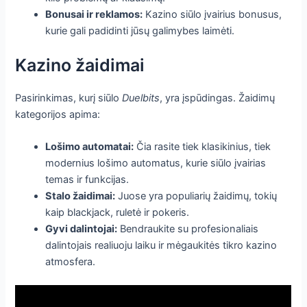
Bonusai ir reklamos:
Kazino siūlo įvairius bonusus,
kurie gali padidinti jūsų galimybes laimėti.
Kazino žaidimai
Pasirinkimas, kurį siūlo
Duelbits
, yra įspūdingas. Žaidimų
kategorijos apima:
Lošimo automatai:
Čia rasite tiek klasikinius, tiek
modernius lošimo automatus, kurie siūlo įvairias
temas ir funkcijas.
Stalo žaidimai:
Juose yra populiarių žaidimų, tokių
kaip blackjack, ruletė ir pokeris.
Gyvi dalintojai:
Bendraukite su profesionaliais
dalintojais realiuoju laiku ir mėgaukitės tikro kazino
atmosfera.