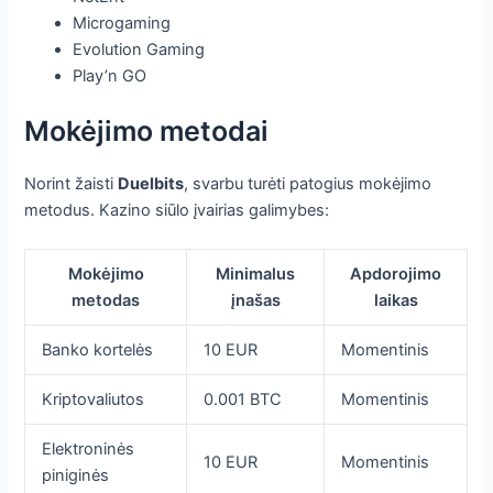
Microgaming
Evolution Gaming
Play’n GO
Mokėjimo metodai
Norint žaisti
Duelbits
, svarbu turėti patogius mokėjimo
metodus. Kazino siūlo įvairias galimybes:
Mokėjimo
Minimalus
Apdorojimo
metodas
įnašas
laikas
Banko kortelės
10 EUR
Momentinis
Kriptovaliutos
0.001 BTC
Momentinis
Elektroninės
10 EUR
Momentinis
piniginės