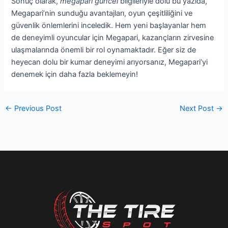
Sonuç olarak,
megapari güncel
bilgileriyle dolu bu yazıda,
Megapari’nin sunduğu avantajları, oyun çeşitliliğini ve
güvenlik önlemlerini inceledik. Hem yeni başlayanlar hem
de deneyimli oyuncular için Megapari, kazançların zirvesine
ulaşmalarında önemli bir rol oynamaktadır. Eğer siz de
heyecan dolu bir kumar deneyimi arıyorsanız, Megapari’yi
denemek için daha fazla beklemeyin!
←
Previous Post
Next Post
→