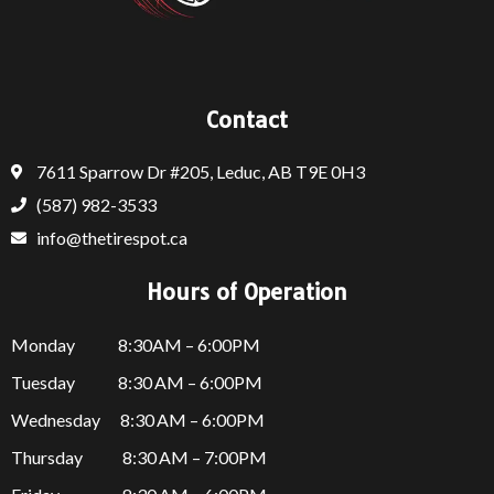
Contact
7611 Sparrow Dr #205, Leduc, AB T9E 0H3
(587) 982-3533
info@thetirespot.ca
Hours of Operation
Monday 8:30AM – 6:00PM
Tuesday 8:30 AM – 6:00PM
Wednesday 8:30 AM – 6:00PM
Thursday
8:30 AM – 7:00PM