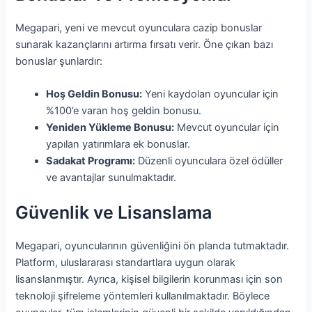
Megapari, yeni ve mevcut oyunculara cazip bonuslar
sunarak kazançlarını artırma fırsatı verir. Öne çıkan bazı
bonuslar şunlardır:
Hoş Geldin Bonusu:
Yeni kaydolan oyuncular için
%100’e varan hoş geldin bonusu.
Yeniden Yükleme Bonusu:
Mevcut oyuncular için
yapılan yatırımlara ek bonuslar.
Sadakat Programı:
Düzenli oyunculara özel ödüller
ve avantajlar sunulmaktadır.
Güvenlik ve Lisanslama
Megapari, oyuncularının güvenliğini ön planda tutmaktadır.
Platform, uluslararası standartlara uygun olarak
lisanslanmıştır. Ayrıca, kişisel bilgilerin korunması için son
teknoloji şifreleme yöntemleri kullanılmaktadır. Böylece