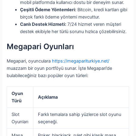
mobil platformda kullanıcı dostu bir deneyim sunar.
Çeşitli Ödeme Yöntemleri:
Bitcoin, kredi kartları gibi
birçok farklı ödeme yöntemi mevcuttur.
Canlı Destek Hizmeti:
7/24 hizmet veren müşteri
destek ekibiyle her türlü sorunu hızlıca çözebilirsiniz.
Megapari Oyunları
Megapari, oyunculara
https://megapariturkiye.net/
muazzam bir oyun portföyü sunar. İşte Megapari’de
bulabileceğiniz bazı popüler oyun türleri:
Oyun
Açıklama
Türü
Slot
Farklı temalara sahip yüzlerce slot oyunu
Oyunları
seçeneği.
Masa
Poker, blackjack, rulet gibi klasik masa