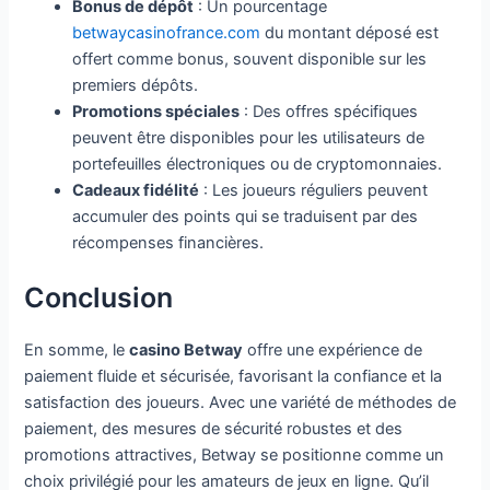
Bonus de dépôt
: Un pourcentage
betwaycasinofrance.com
du montant déposé est
offert comme bonus, souvent disponible sur les
premiers dépôts.
Promotions spéciales
: Des offres spécifiques
peuvent être disponibles pour les utilisateurs de
portefeuilles électroniques ou de cryptomonnaies.
Cadeaux fidélité
: Les joueurs réguliers peuvent
accumuler des points qui se traduisent par des
récompenses financières.
Conclusion
En somme, le
casino Betway
offre une expérience de
paiement fluide et sécurisée, favorisant la confiance et la
satisfaction des joueurs. Avec une variété de méthodes de
paiement, des mesures de sécurité robustes et des
promotions attractives, Betway se positionne comme un
choix privilégié pour les amateurs de jeux en ligne. Qu’il