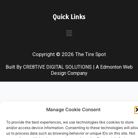
Quick Links
Menu
Copyright © 2026 The Tire Spot
Built By CRE8TIVE DIGITAL SOLUTIONS | A Edmonton Web
Design Company
Manage Cookie Consent
To provide the best experiences, we use technologies like cookies to store
and/or access device information. Consenting to these technologies will all
us to process data such as browsing behavior or unique IDs on this site. Not