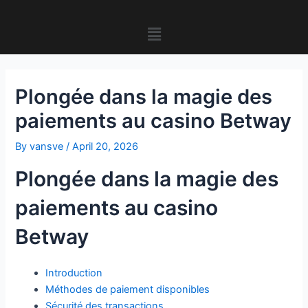
Skip
Post
to
navigation
Menu
content
Plongée dans la magie des
paiements au casino Betway
By
vansve
/
April 20, 2026
Plongée dans la magie des
paiements au casino
Betway
Introduction
Méthodes de paiement disponibles
Sécurité des transactions