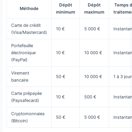
Dépôt
Dépôt
Temps 
Méthode
minimum
maximum
traiteme
Carte de crédit
10 €
5 000 €
Instanta
(Visa/Mastercard)
Portefeuille
électronique
10 €
10 000 €
Instanta
(PayPal)
Virement
50 €
10 000 €
1 à 3 jour
bancaire
Carte prépayée
10 €
500 €
Instanta
(Paysafecard)
Cryptomonnaies
50 €
5 000 €
Instanta
(Bitcoin)