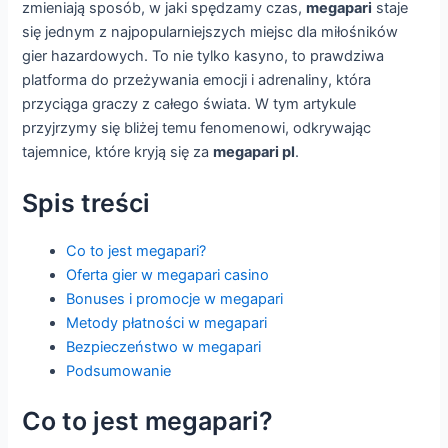
zmieniają sposób, w jaki spędzamy czas,
megapari
staje
się jednym z najpopularniejszych miejsc dla miłośników
gier hazardowych. To nie tylko kasyno, to prawdziwa
platforma do przeżywania emocji i adrenaliny, która
przyciąga graczy z całego świata. W tym artykule
przyjrzymy się bliżej temu fenomenowi, odkrywając
tajemnice, które kryją się za
megapari pl
.
Spis treści
Co to jest megapari?
Oferta gier w megapari casino
Bonuses i promocje w megapari
Metody płatności w megapari
Bezpieczeństwo w megapari
Podsumowanie
Co to jest megapari?