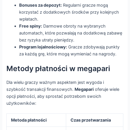
Bonuses za depozyt:
Regularni gracze mogą
korzystać z dodatkowych środków przy kolejnych
wpłatach.
Free spiny:
Darmowe obroty na wybranych
automatach, które pozwalają na dodatkową zabawę
bez ryzyka utraty pieniędzy.
Program lojalnościowy:
Gracze zdobywają punkty
za każdą grę, które mogą wymieniać na nagrody.
Metody płatności w megapari
Dla wielu graczy ważnym aspektem jest wygoda i
szybkość transakcji finansowych.
Megapari
oferuje wiele
opcji płatności, aby sprostać potrzebom swoich
użytkowników:
Metoda płatności
Czas przetwarzania