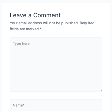
Leave a Comment
Your email address will not be published.
Required
fields are marked
*
Type
here..
Name*