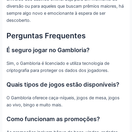
diversão ou para aqueles que buscam prêmios maiores, há
sempre algo novo e emocionante à espera de ser
descoberto.
Perguntas Frequentes
É seguro jogar no Gambloria?
Sim, o Gambloria é licenciado e utiliza tecnologia de
criptografia para proteger os dados dos jogadores.
Quais tipos de jogos estão disponíveis?
O Gambloria oferece caça-níqueis, jogos de mesa, jogos
ao vivo, bingo e muito mais.
Como funcionam as promoções?