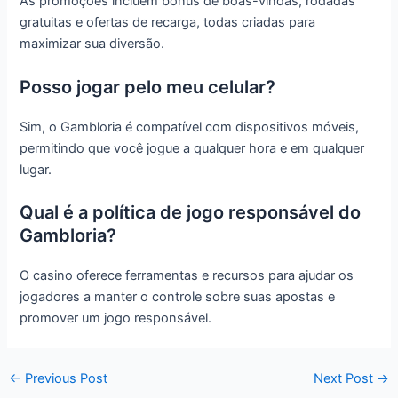
As promoções incluem bônus de boas-vindas, rodadas
gratuitas e ofertas de recarga, todas criadas para
maximizar sua diversão.
Posso jogar pelo meu celular?
Sim, o Gambloria é compatível com dispositivos móveis,
permitindo que você jogue a qualquer hora e em qualquer
lugar.
Qual é a política de jogo responsável do
Gambloria?
O casino oferece ferramentas e recursos para ajudar os
jogadores a manter o controle sobre suas apostas e
promover um jogo responsável.
←
Previous Post
Next Post
→