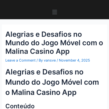
Skip
Post
to
navigation
Menu
content
Alegrias e Desafios no
Mundo do Jogo Móvel com o
Malina Casino App
Leave a Comment
/ By
vansve
/
November 4, 2025
Alegrias e Desafios no
Mundo do Jogo Móvel com
o Malina Casino App
Conteúdo