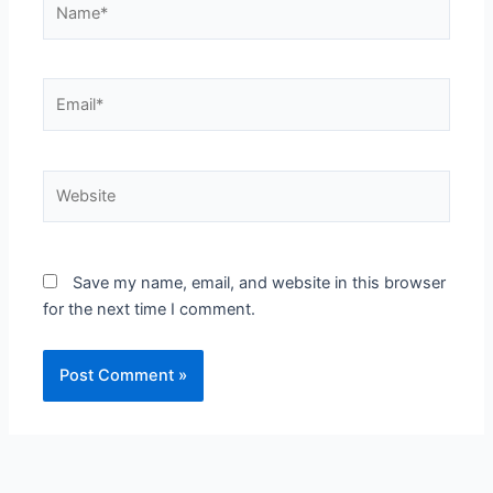
Email*
Website
Save my name, email, and website in this browser
for the next time I comment.