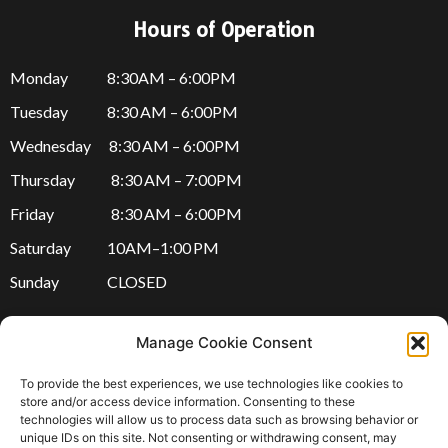
Hours of Operation
Monday 8:30AM – 6:00PM
Tuesday 8:30 AM – 6:00PM
Wednesday 8:30 AM – 6:00PM
Thursday
8:30 AM – 7:00PM
Friday
8:30 AM – 6:00PM
Saturday 10AM–1:00 PM
Sunday CLOSED
Manage Cookie Consent
Quick Links
To provide the best experiences, we use technologies like cookies to
Menu
store and/or access device information. Consenting to these
technologies will allow us to process data such as browsing behavior or
unique IDs on this site. Not consenting or withdrawing consent, may