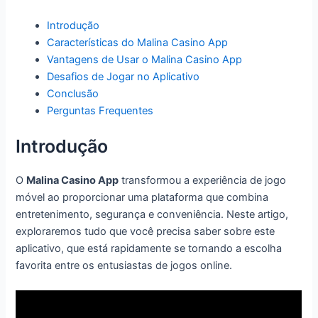
Introdução
Características do Malina Casino App
Vantagens de Usar o Malina Casino App
Desafios de Jogar no Aplicativo
Conclusão
Perguntas Frequentes
Introdução
O
Malina Casino App
transformou a experiência de jogo
móvel ao proporcionar uma plataforma que combina
entretenimento, segurança e conveniência. Neste artigo,
exploraremos tudo que você precisa saber sobre este
aplicativo, que está rapidamente se tornando a escolha
favorita entre os entusiastas de jogos online.