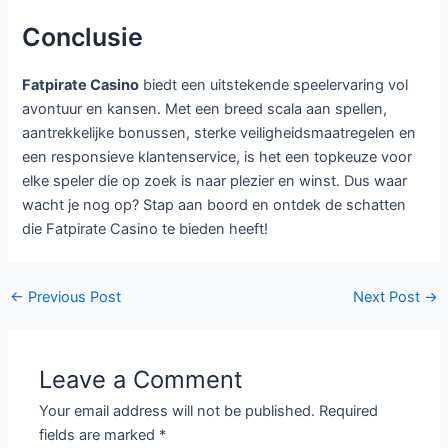
Conclusie
Fatpirate Casino
biedt een uitstekende speelervaring vol
avontuur en kansen. Met een breed scala aan spellen,
aantrekkelijke bonussen, sterke veiligheidsmaatregelen en
een responsieve klantenservice, is het een topkeuze voor
elke speler die op zoek is naar plezier en winst. Dus waar
wacht je nog op? Stap aan boord en ontdek de schatten
die Fatpirate Casino te bieden heeft!
←
Previous Post
Next Post
→
Leave a Comment
Your email address will not be published.
Required
fields are marked
*