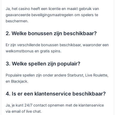
Ja, het casino heeft een licentie en maakt gebruik van
geavanceerde beveiligingsmaatregelen om spelers te
beschermen.
2. Welke bonussen zijn beschikbaar?
Er zijn verschillende bonussen beschikbaar, waaronder een
welkomstbonus en gratis spins.
3. Welke spellen zijn populair?
Populaire spellen zijn onder andere Starburst, Live Roulette,
en Blackjack.
4. Is er een klantenservice beschikbaar?
Ja, je kunt 24/7 contact opnemen met de klantenservice
via email of live chat.