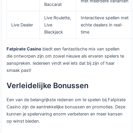
met meerdere varianten
Baccarat
Live Roulette,
Interactieve spellen met
Live Dealer
Live
echte dealers in real-
Blackjack
time
Fatpirate Casino
biedt een fantastische mix van spellen
die ontworpen zijn om zowel nieuwe als ervaren spelers te
aanspreken. Iedereen vindt wel iets dat bij zijn of haar
smaak past!
Verleidelijke Bonussen
Een van de belangrijkste redenen om te spelen bij Fatpirate
Casino zijn de aantrekkelijke bonussen en promoties. Deze
kunnen je spelervaring enorm verbeteren en meer kansen
op winst bieden.