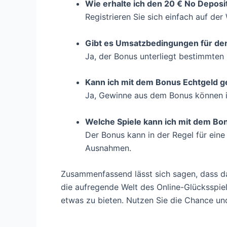
Wie erhalte ich den 20 € No Depos
Registrieren Sie sich einfach auf de
Gibt es Umsatzbedingungen für de
Ja, der Bonus unterliegt bestimmte
Kann ich mit dem Bonus Echtgeld 
Ja, Gewinne aus dem Bonus können i
Welche Spiele kann ich mit dem Bo
Der Bonus kann in der Regel für ein
Ausnahmen.
Zusammenfassend lässt sich sagen, dass 
die aufregende Welt des Online-Glücksspiels
etwas zu bieten. Nutzen Sie die Chance un