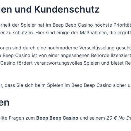
en und Kundenschutz
rheit der Spieler hat im Beep Beep Casino höchste Prioritä
er zu schützen. Hier sind einige der Maßnahmen, die ergrif
ionen sind durch eine hochmoderne Verschlüsselung geschü
 Beep Casino ist von einer angesehenen Behörde lizenziert
Casino fördert verantwortungsvolles Spielen und bietet Re
r, dass Sie sich beim Spielen im Beep Beep Casino sicher 
gen
ellte Fragen zum
Beep Beep Casino
und seinem
20 € No D