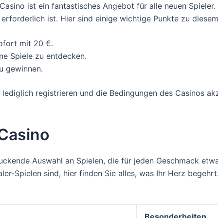
sino ist ein fantastisches Angebot für alle neuen Spieler.
erforderlich ist. Hier sind einige wichtige Punkte zu diese
ofort mit 20 €.
ene Spiele zu entdecken.
zu gewinnen.
ediglich registrieren und die Bedingungen des Casinos akzep
 Casino
uckende Auswahl an Spielen, die für jeden Geschmack etwas 
r-Spielen sind, hier finden Sie alles, was Ihr Herz begehrt.
Besonderheiten