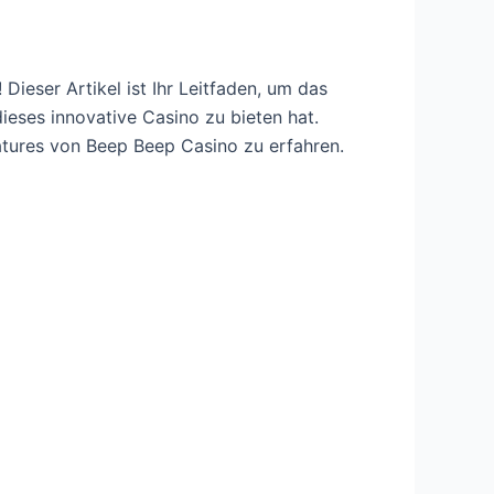
 Dieser Artikel ist Ihr Leitfaden, um das
ieses innovative Casino zu bieten hat.
eatures von Beep Beep Casino zu erfahren.