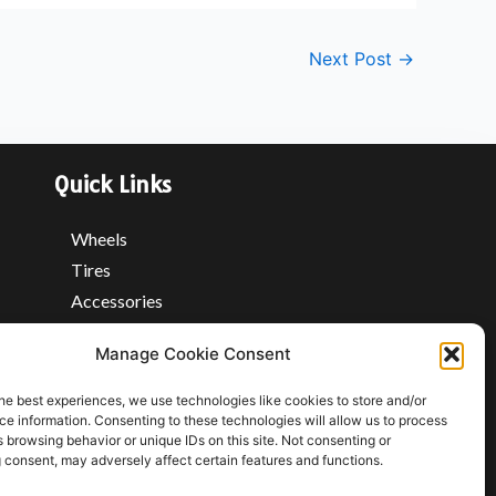
Next Post
→
Quick Links
Wheels
Tires
Accessories
Contact Us
Manage Cookie Consent
he best experiences, we use technologies like cookies to store and/or
e information. Consenting to these technologies will allow us to process
 browsing behavior or unique IDs on this site. Not consenting or
 consent, may adversely affect certain features and functions.