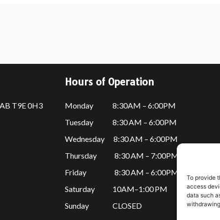
Hours of Operation
, AB T9E 0H3
Monday 8:30AM – 6:00PM
Tuesday 8:30 AM – 6:00PM
Wednesday 8:30 AM – 6:00PM
Thursday
8:30 AM – 7:00PM
Friday
8:30 AM – 6:00PM
To provide t
access devic
Saturday 10AM–1:00 PM
data such as
withdrawing
Sunday CLOSED