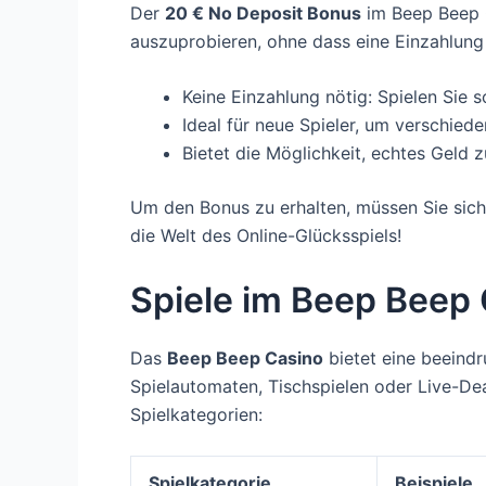
Der
20 € No Deposit Bonus
im Beep Beep Ca
auszuprobieren, ohne dass eine Einzahlung 
Keine Einzahlung nötig: Spielen Sie s
Ideal für neue Spieler, um verschied
Bietet die Möglichkeit, echtes Geld 
Um den Bonus zu erhalten, müssen Sie sich l
die Welt des Online-Glücksspiels!
Spiele im Beep Beep
Das
Beep Beep Casino
bietet eine beeindr
Spielautomaten, Tischspielen oder Live-Deale
Spielkategorien:
Spielkategorie
Beispiele