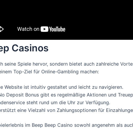
ep Casinos
 seine Spiele hervor, sondern bietet auch zahlreiche Vorteile
inem Top-Ziel für Online-Gambling machen:
e Website ist intuitiv gestaltet und leicht zu navigieren.
 Deposit Bonus gibt es regelmäßige Aktionen und Treue
undenservice steht rund um die Uhr zur Verfügung.
rstützt eine Vielzahl von Zahlungsoptionen für Einzahlung
pielerlebnis im Beep Beep Casino sowohl angenehm als auch 