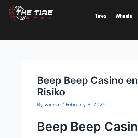
Skip
Post
to
navigation
Tires
Wheels
content
Beep Beep Casino en
Risiko
By
vansve
/
February 9, 2026
Beep Beep Casin