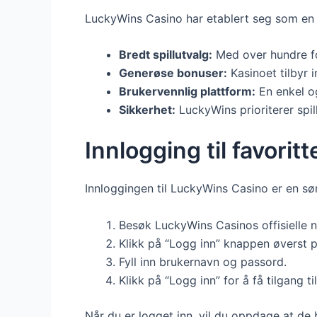
LuckyWins Casino har etablert seg som en l
Bredt spillutvalg:
Med over hundre fors
Generøse bonuser:
Kasinoet tilbyr 
Brukervennlig plattform:
En enkel og
Sikkerhet:
LuckyWins prioriterer spil
Innlogging til favoritt
Innloggingen til LuckyWins Casino er en sø
Besøk LuckyWins Casinos offisielle n
Klikk på “Logg inn” knappen øverst p
Fyll inn brukernavn og passord.
Klikk på “Logg inn” for å få tilgang ti
Når du er logget inn, vil du oppdage at de