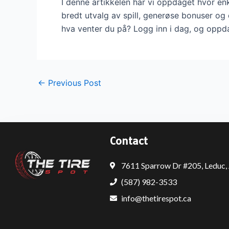
I denne artikkelen har vi oppdaget hvor enk
bredt utvalg av spill, generøse bonuser og
hva venter du på? Logg inn i dag, og opp
←
Previous Post
Contact
7611 Sparrow Dr #205, Leduc
(587) 982-3533
info@thetirespot.ca