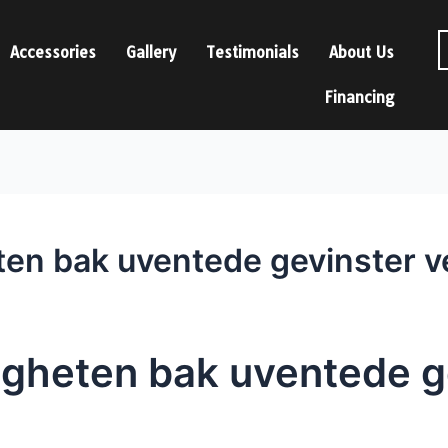
Accessories
Gallery
Testimonials
About Us
Financing
n bak uventede gevinster v
heten bak uventede ge