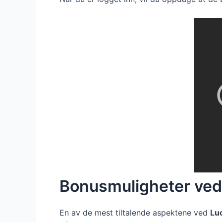
Bonusmuligheter ved
En av de mest tiltalende aspektene ved
Lu