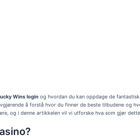
ucky Wins login
og hvordan du kan oppdage de fantastiske
 avgjørende å forstå hvor du finner de beste tilbudene og 
lere, og i denne artikkelen vil vi utforske hva som gjør dette
asino?