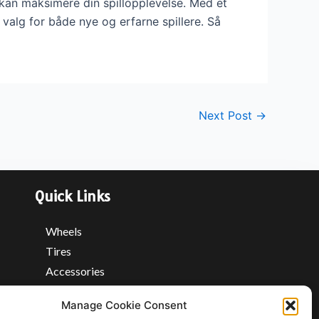
an maksimere din spillopplevelse. Med et
valg for både nye og erfarne spillere. Så
Next Post
→
Quick Links
Wheels
Tires
Accessories
Contact Us
Manage Cookie Consent