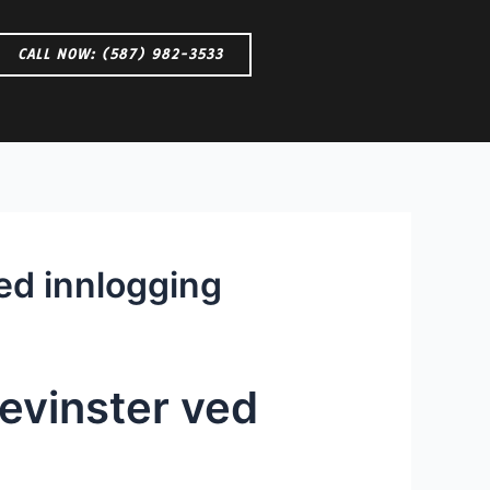
CALL NOW: (587) 982-3533
ed innlogging
vinster ved