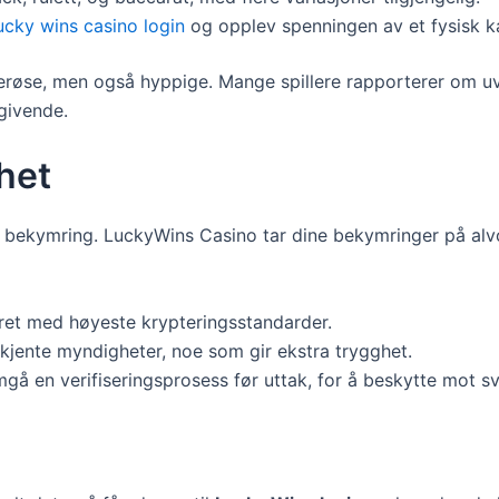
ucky wins casino login
og opplev spenningen av et fysisk ka
erøse, men også hyppige. Mange spillere rapporterer om uv
givende.
ghet
 en bekymring. LuckyWins Casino tar dine bekymringer på alv
kret med høyeste krypteringsstandarder.
rkjente myndigheter, noe som gir ekstra trygghet.
gå en verifiseringsprosess før uttak, for å beskytte mot sv