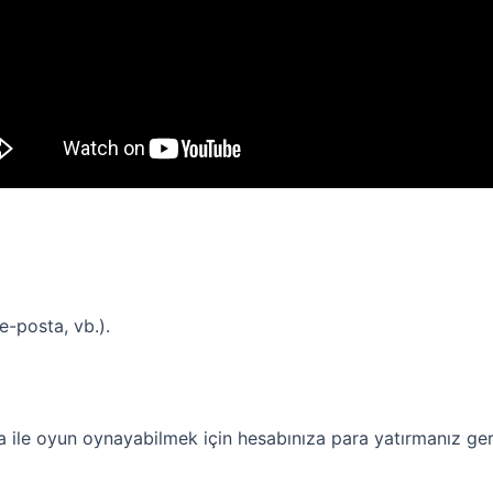
e-posta, vb.).
a ile oyun oynayabilmek için hesabınıza para yatırmanız ger