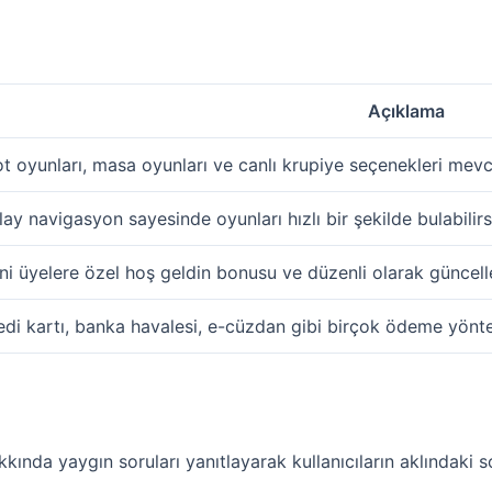
Açıklama
ot oyunları, masa oyunları ve canlı krupiye seçenekleri mevc
lay navigasyon sayesinde oyunları hızlı bir şekilde bulabilirs
ni üyelere özel hoş geldin bonusu ve düzenli olarak güncel
edi kartı, banka havalesi, e-cüzdan gibi birçok ödeme yöntem
kında yaygın soruları yanıtlayarak kullanıcıların aklındaki s