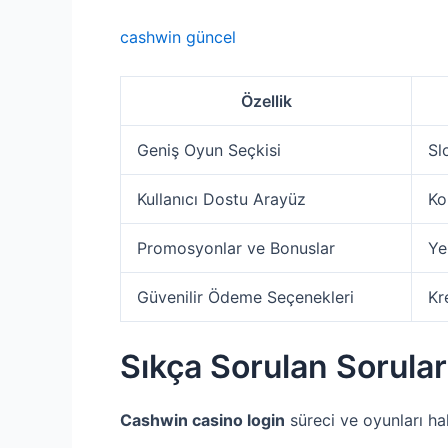
cashwin güncel
Özellik
Geniş Oyun Seçkisi
Sl
Kullanıcı Dostu Arayüz
Ko
Promosyonlar ve Bonuslar
Ye
Güvenilir Ödeme Seçenekleri
Kr
Sıkça Sorulan Sorular
Cashwin casino login
süreci ve oyunları hak