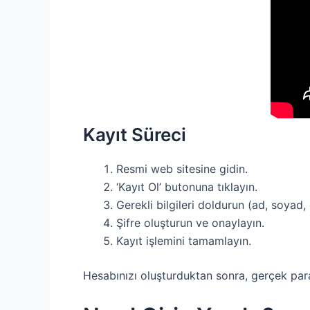
Kayıt Süreci
Resmi web sitesine gidin.
‘Kayıt Ol’ butonuna tıklayın.
Gerekli bilgileri doldurun (ad, soyad, 
Şifre oluşturun ve onaylayın.
Kayıt işlemini tamamlayın.
Hesabınızı oluşturduktan sonra, gerçek par