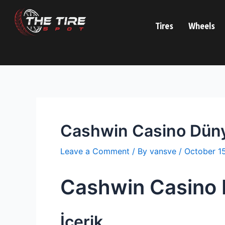
Skip
Post
to
navigation
Tires
Wheels
content
Cashwin Casino Dün
Leave a Comment
/ By
vansve
/
October 1
Cashwin Casino 
İçerik