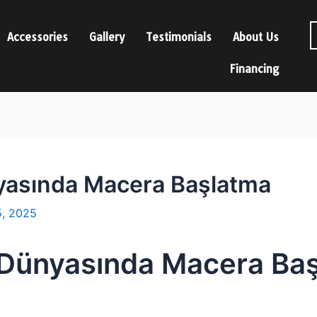
Accessories
Gallery
Testimonials
About Us
Financing
yasında Macera Başlatma
5, 2025
Dünyasında Macera Ba