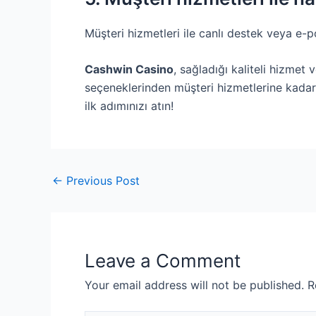
Müşteri hizmetleri ile canlı destek veya e-pos
Cashwin Casino
, sağladığı kaliteli hizme
seçeneklerinden müşteri hizmetlerine kadar
ilk adımınızı atın!
←
Previous Post
Leave a Comment
Your email address will not be published.
R