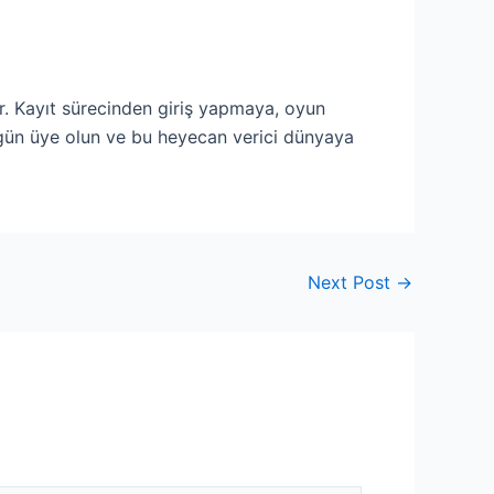
ir. Kayıt sürecinden giriş yapmaya, oyun
ugün üye olun ve bu heyecan verici dünyaya
Next Post
→