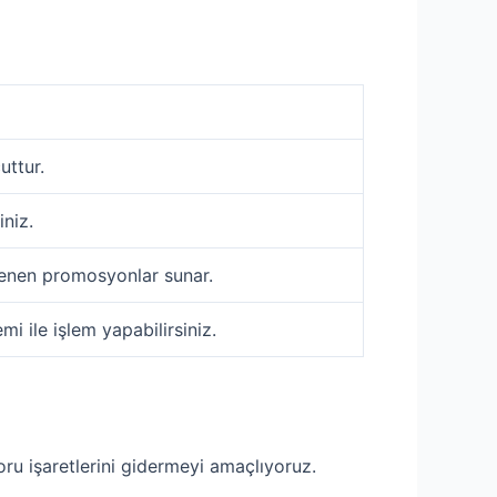
uttur.
iniz.
lenen promosyonlar sunar.
i ile işlem yapabilirsiniz.
oru işaretlerini gidermeyi amaçlıyoruz.