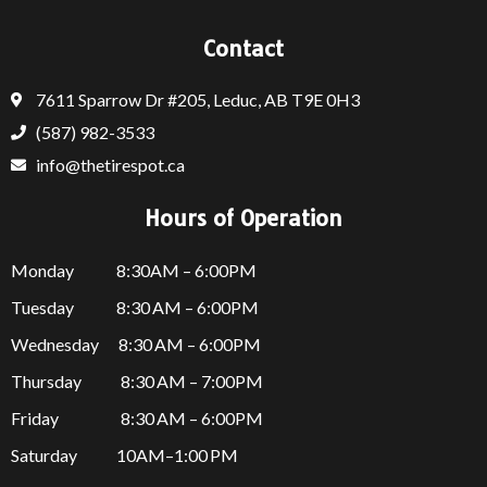
Contact
7611 Sparrow Dr #205, Leduc, AB T9E 0H3
(587) 982-3533
info@thetirespot.ca
Hours of Operation
Monday 8:30AM – 6:00PM
Tuesday 8:30 AM – 6:00PM
Wednesday 8:30 AM – 6:00PM
Thursday
8:30 AM – 7:00PM
Friday
8:30 AM – 6:00PM
Saturday 10AM–1:00 PM