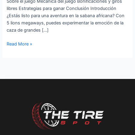
Sobre el juego Mecánica del juego Bonificaciones y giros
el
libres Estrategias para ganar Conclusión Introducción
Juego
¿Estás listo para una aventura en la sabana africana? Con
de
5 lions megaways, puedes experimentar la emoción de la
5
caza de grandes […]
leones
megaways
Read More »