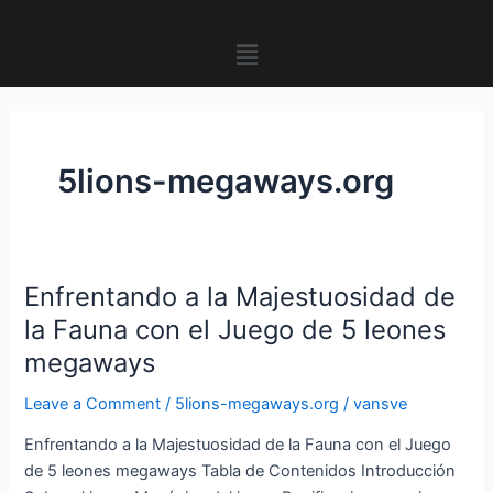
Skip
to
Menu
content
5lions-megaways.org
Enfrentando a la Majestuosidad de
Enfrentando
a
la Fauna con el Juego de 5 leones
la
megaways
Majestuosidad
de
Leave a Comment
/
5lions-megaways.org
/
vansve
la
Enfrentando a la Majestuosidad de la Fauna con el Juego
Fauna
de 5 leones megaways Tabla de Contenidos Introducción
con