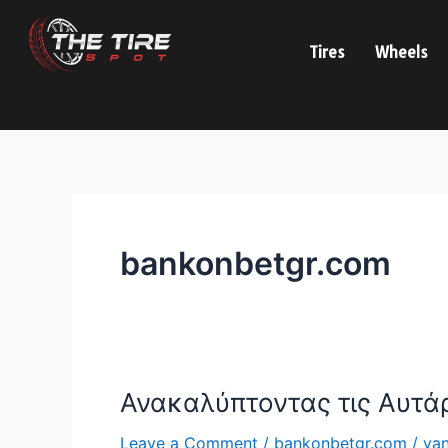
Skip
to
Tires
Wheels
content
bankonbetgr.com
Ανακαλύπτοντας τις Αυτάρ
Ανακαλύπτοντας
τις
Leave a Comment
/
bankonbetgr.com
/
va