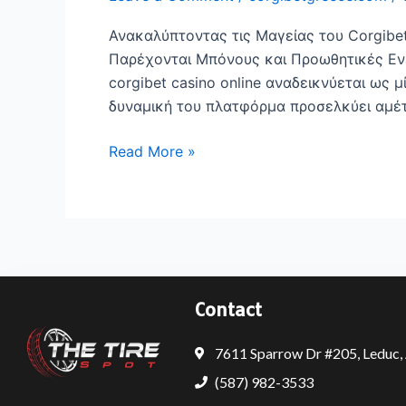
Μαγείας
του
Ανακαλύπτοντας τις Μαγείας του Corgibet
Corgibet
Παρέχονται Μπόνους και Προωθητικές Ε
Casino
corgibet casino online αναδεικνύεται ως 
Online
δυναμική του πλατφόρμα προσελκύει αμέτ
Read More »
Contact
7611 Sparrow Dr #205, Leduc
(587) 982-3533