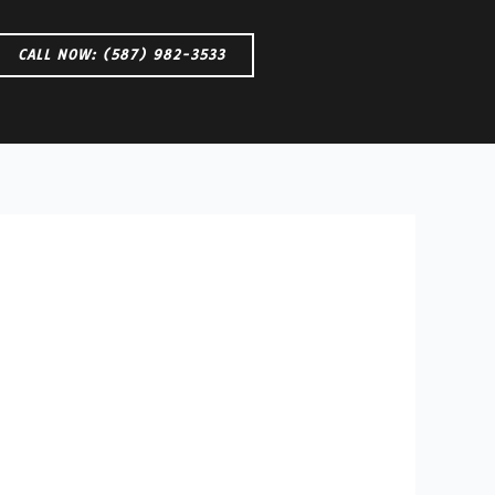
CALL NOW: (587) 982-3533