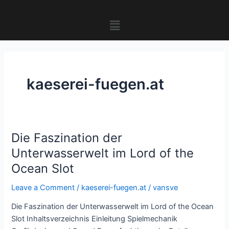
Skip
to
Menu
content
kaeserei-fuegen.at
Die Faszination der
Die
Faszination
Unterwasserwelt im Lord of the
der
Ocean Slot
Unterwasserwelt
im
Leave a Comment
/
kaeserei-fuegen.at
/
vansve
Lord
Die Faszination der Unterwasserwelt im Lord of the Ocean
of
Slot Inhaltsverzeichnis Einleitung Spielmechanik
the