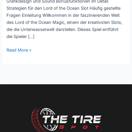
Grafikdesign und Sound Bonusfunktionen im Detail
Ocean
Strategien für den Lord of the Ocean Slot Häufig gestellte
Slot
Fragen Einleitung Willkommen in der faszinierenden Welt
des Lord of the Ocean Magic, einem der kreativsten Slots,
die die Unterwasserwelt darstellen. Dieses Spiel entführt
die Spieler […]
Read More »