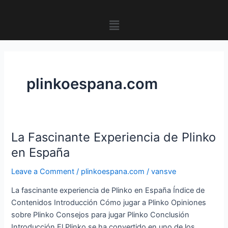
Skip
to
Menu
content
plinkoespana.com
La Fascinante Experiencia de Plinko
La
Fascinante
en España
Experiencia
Leave a Comment
/
plinkoespana.com
/
vansve
de
Plinko
La fascinante experiencia de Plinko en España Índice de
en
Contenidos Introducción Cómo jugar a Plinko Opiniones
España
sobre Plinko Consejos para jugar Plinko Conclusión
Introducción El Plinko se ha convertido en uno de los