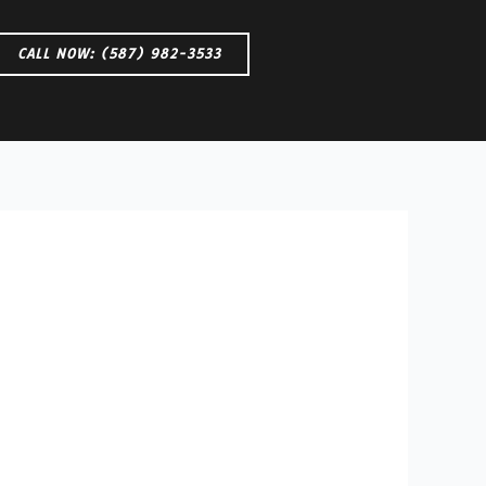
CALL NOW: (587) 982-3533