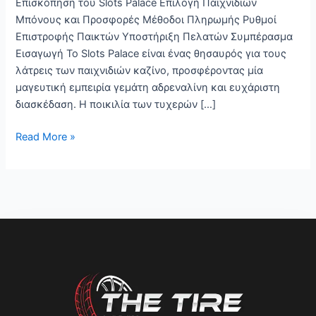
Επισκόπηση του Slots Palace Επιλογή Παιχνιδιών
Palace
Μπόνους και Προσφορές Μέθοδοι Πληρωμής Ρυθμοί
Επιστροφής Παικτών Υποστήριξη Πελατών Συμπέρασμα
Εισαγωγή Το Slots Palace είναι ένας θησαυρός για τους
λάτρεις των παιχνιδιών καζίνο, προσφέροντας μία
μαγευτική εμπειρία γεμάτη αδρεναλίνη και ευχάριστη
διασκέδαση. Η ποικιλία των τυχερών […]
Read More »