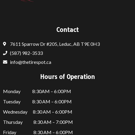
Contact
7611 Sparrow Dr #205, Leduc, AB T9E 0H3
(587) 982-3533
info@thetirespot.ca
Hours of Operation
Monday 8:30AM – 6:00PM
Tuesday 8:30 AM – 6:00PM
Wednesday 8:30 AM – 6:00PM
Thursday
8:30 AM – 7:00PM
Friday
8:30 AM – 6:00PM