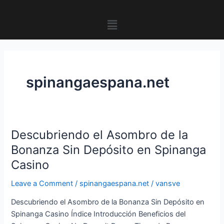
Skip
to
Menu
content
spinangaespana.net
Descubriendo el Asombro de la
Descubriendo
el
Bonanza Sin Depósito en Spinanga
Asombro
Casino
de
la
Leave a Comment
/
spinangaespana.net
/
vansve
Bonanza
Descubriendo el Asombro de la Bonanza Sin Depósito en
Sin
Spinanga Casino Índice Introducción Beneficios del
Depósito