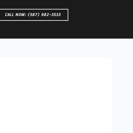
CALL NOW: (587) 982-3533