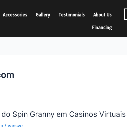
Accessories
Gallery
Testimonials
About Us
Financing
com
do Spin Granny em Casinos Virtuais
om
/
vansve