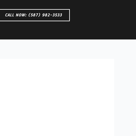
CALL NOW: (587) 982-3533