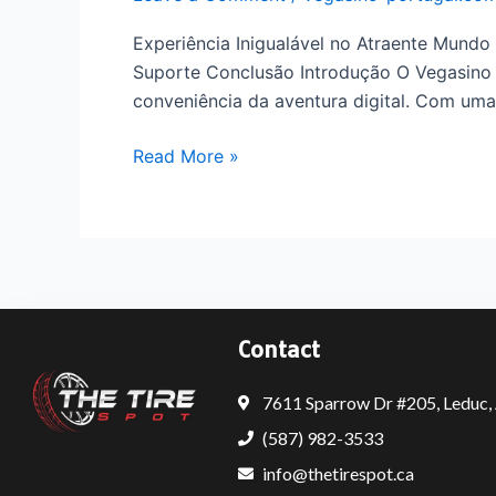
no
Atraente
Experiência Inigualável no Atraente Mund
Mundo
Suporte Conclusão Introdução O Vegasino 
do
conveniência da aventura digital. Com uma
Vegasino
Casino
Read More »
Contact
7611 Sparrow Dr #205, Leduc
(587) 982-3533
info@thetirespot.ca