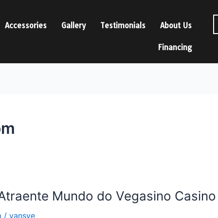
Accessories
Gallery
Testimonials
About Us
Financing
om
o Atraente Mundo do Vegasino Casino
m
/
vansve