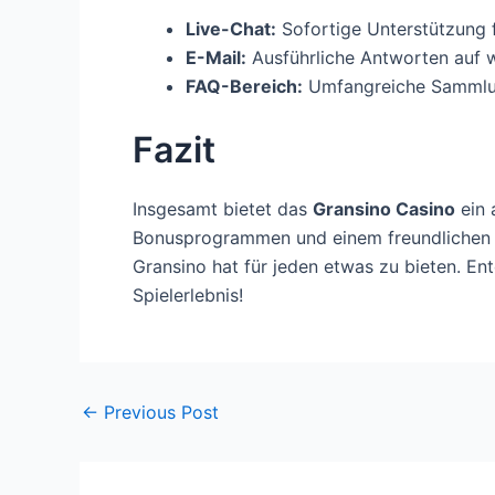
Live-Chat:
Sofortige Unterstützung f
E-Mail:
Ausführliche Antworten auf 
FAQ-Bereich:
Umfangreiche Sammlung
Fazit
Insgesamt bietet das
Gransino Casino
ein 
Bonusprogrammen und einem freundlichen Kun
Gransino hat für jeden etwas zu bieten. En
Spielerlebnis!
←
Previous Post