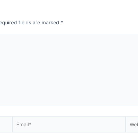
equired fields are marked
*
Email*
Webs