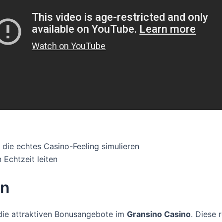
 die echtes Casino-Feeling simulieren
n Echtzeit leiten
en
d die attraktiven Bonusangebote im
Gransino Casino
. Diese 