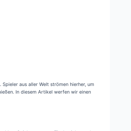
. Spieler aus aller Welt strömen hierher, um
ießen. In diesem Artikel werfen wir einen