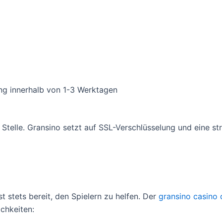
ung innerhalb von 1-3 Werktagen
r Stelle. Gransino setzt auf SSL-Verschlüsselung und eine s
st stets bereit, den Spielern zu helfen. Der
gransino casino 
chkeiten: