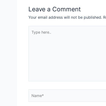
Leave a Comment
Your email address will not be published.
R
Type
here..
Name*