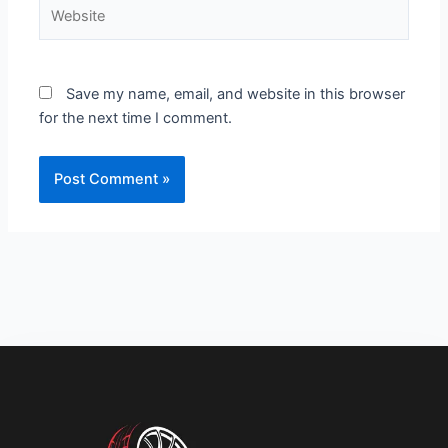
Website
Save my name, email, and website in this browser
for the next time I comment.