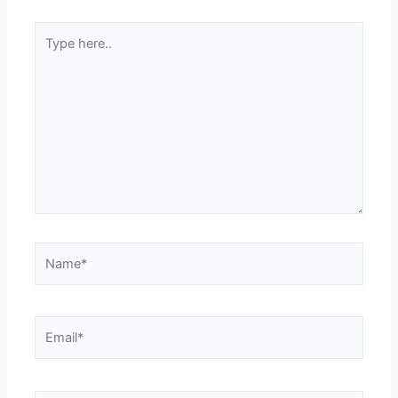
Type
here..
Name*
Email*