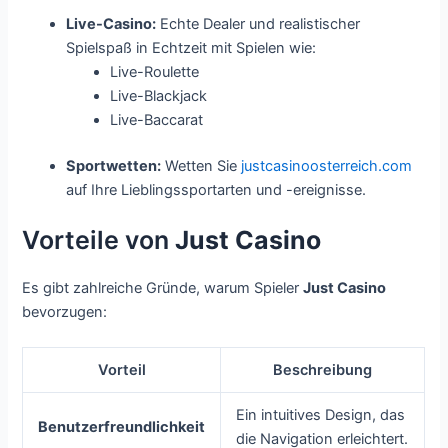
Live-Casino:
Echte Dealer und realistischer
Spielspaß in Echtzeit mit Spielen wie:
Live-Roulette
Live-Blackjack
Live-Baccarat
Sportwetten:
Wetten Sie
justcasinoosterreich.com
auf Ihre Lieblingssportarten und -ereignisse.
Vorteile von
Just Casino
Es gibt zahlreiche Gründe, warum Spieler
Just Casino
bevorzugen:
Vorteil
Beschreibung
Ein intuitives Design, das
Benutzerfreundlichkeit
die Navigation erleichtert.