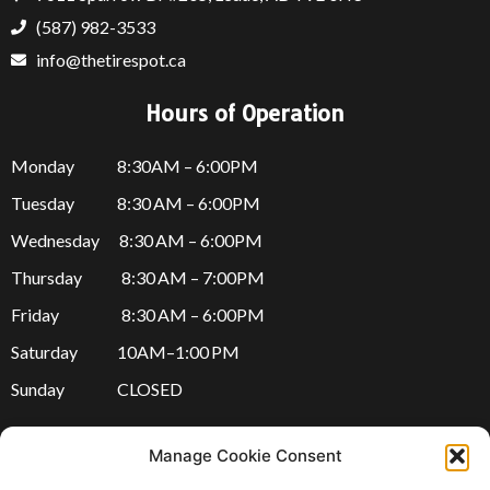
(587) 982-3533
info@thetirespot.ca
Hours of Operation
Monday 8:30AM – 6:00PM
Tuesday 8:30 AM – 6:00PM
Wednesday 8:30 AM – 6:00PM
Thursday
8:30 AM – 7:00PM
Friday
8:30 AM – 6:00PM
Saturday 10AM–1:00 PM
Sunday CLOSED
Manage Cookie Consent
Quick Links