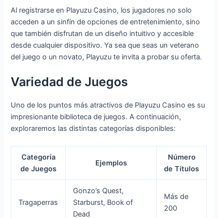
Al registrarse en Playuzu Casino, los jugadores no solo
acceden a un sinfín de opciones de entretenimiento, sino
que también disfrutan de un diseño intuitivo y accesible
desde cualquier dispositivo. Ya sea que seas un veterano
del juego o un novato, Playuzu te invita a probar su oferta.
Variedad de Juegos
Uno de los puntos más atractivos de Playuzu Casino es su
impresionante biblioteca de juegos. A continuación,
exploraremos las distintas categorías disponibles:
Categoría
Número
Ejemplos
de Juegos
de Títulos
Gonzo’s Quest,
Más de
Tragaperras
Starburst, Book of
200
Dead