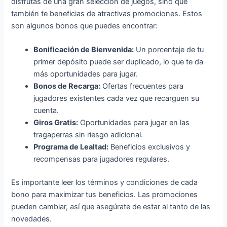
disfrutás de una gran selección de juegos, sino que
también te beneficias de atractivas promociones. Estos
son algunos bonos que puedes encontrar:
Bonificación de Bienvenida:
Un porcentaje de tu
primer depósito puede ser duplicado, lo que te da
más oportunidades para jugar.
Bonos de Recarga:
Ofertas frecuentes para
jugadores existentes cada vez que recarguen su
cuenta.
Giros Gratis:
Oportunidades para jugar en las
tragaperras sin riesgo adicional.
Programa de Lealtad:
Beneficios exclusivos y
recompensas para jugadores regulares.
Es importante leer los términos y condiciones de cada
bono para maximizar tus beneficios. Las promociones
pueden cambiar, así que asegúrate de estar al tanto de las
novedades.