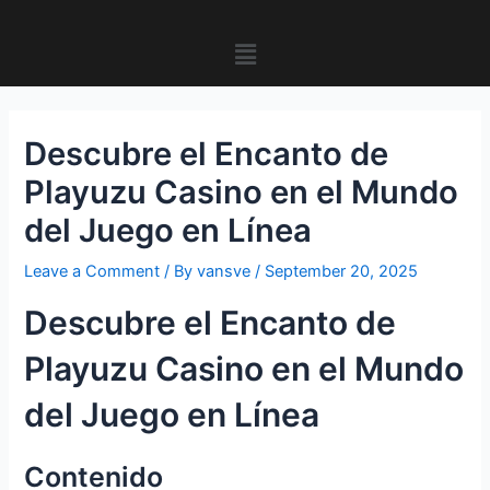
Skip
Post
to
navigation
Menu
content
Descubre el Encanto de
Playuzu Casino en el Mundo
del Juego en Línea
Leave a Comment
/ By
vansve
/
September 20, 2025
Descubre el Encanto de
Playuzu Casino en el Mundo
del Juego en Línea
Contenido