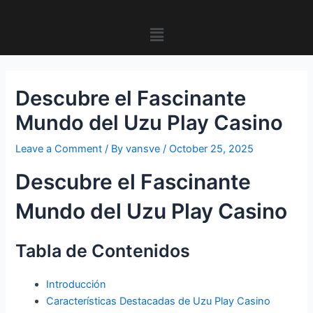
Skip
Post
to
navigation
Menu
content
Descubre el Fascinante
Mundo del Uzu Play Casino
Leave a Comment
/ By
vansve
/
October 25, 2025
Descubre el Fascinante
Mundo del Uzu Play Casino
Tabla de Contenidos
Introducción
Características Destacadas de Uzu Play Casino