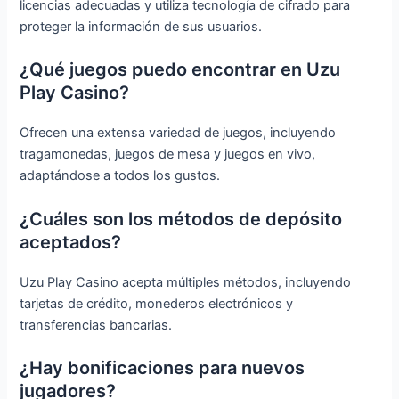
licencias adecuadas y utiliza tecnología de cifrado para
proteger la información de sus usuarios.
¿Qué juegos puedo encontrar en Uzu
Play Casino?
Ofrecen una extensa variedad de juegos, incluyendo
tragamonedas, juegos de mesa y juegos en vivo,
adaptándose a todos los gustos.
¿Cuáles son los métodos de depósito
aceptados?
Uzu Play Casino acepta múltiples métodos, incluyendo
tarjetas de crédito, monederos electrónicos y
transferencias bancarias.
¿Hay bonificaciones para nuevos
jugadores?