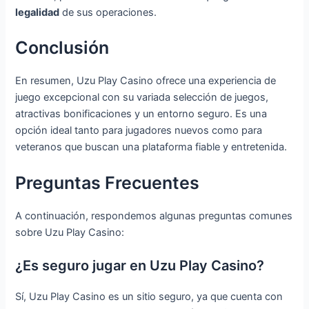
legalidad
de sus operaciones.
Conclusión
En resumen, Uzu Play Casino ofrece una experiencia de
juego excepcional con su variada selección de juegos,
atractivas bonificaciones y un entorno seguro. Es una
opción ideal tanto para jugadores nuevos como para
veteranos que buscan una plataforma fiable y entretenida.
Preguntas Frecuentes
A continuación, respondemos algunas preguntas comunes
sobre Uzu Play Casino:
¿Es seguro jugar en Uzu Play Casino?
Sí, Uzu Play Casino es un sitio seguro, ya que cuenta con