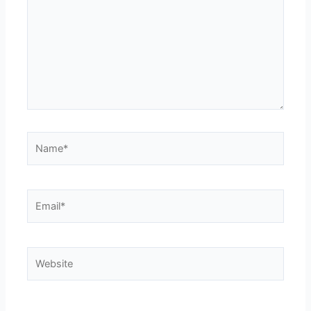
Name*
Email*
Website