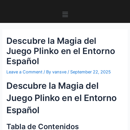
Skip
Post
to
navigation
Menu
content
Descubre la Magia del
Juego Plinko en el Entorno
Español
Leave a Comment
/ By
vansve
/
September 22, 2025
Descubre la Magia del
Juego Plinko en el Entorno
Español
Tabla de Contenidos