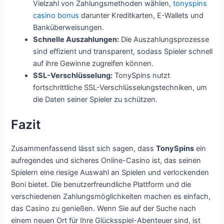
Vielzahl von Zahlungsmethoden wählen,
tonyspins
casino bonus
darunter Kreditkarten, E-Wallets und
Banküberweisungen.
Schnelle Auszahlungen:
Die Auszahlungsprozesse
sind effizient und transparent, sodass Spieler schnell
auf ihre Gewinne zugreifen können.
SSL-Verschlüsselung:
TonySpins nutzt
fortschrittliche SSL-Verschlüsselungstechniken, um
die Daten seiner Spieler zu schützen.
Fazit
Zusammenfassend lässt sich sagen, dass
TonySpins
ein
aufregendes und sicheres Online-Casino ist, das seinen
Spielern eine riesige Auswahl an Spielen und verlockenden
Boni bietet. Die benutzerfreundliche Plattform und die
verschiedenen Zahlungsmöglichkeiten machen es einfach,
das Casino zu genießen. Wenn Sie auf der Suche nach
einem neuen Ort für Ihre Glücksspiel-Abenteuer sind, ist