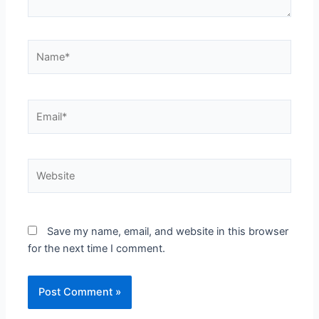
Name*
Email*
Website
Save my name, email, and website in this browser
for the next time I comment.