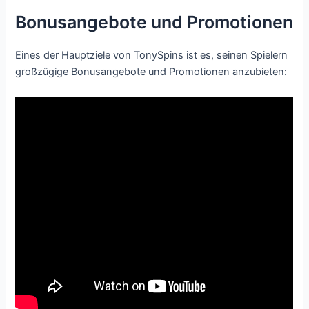
Bonusangebote und Promotionen
Eines der Hauptziele von TonySpins ist es, seinen Spielern
großzügige Bonusangebote und Promotionen anzubieten: