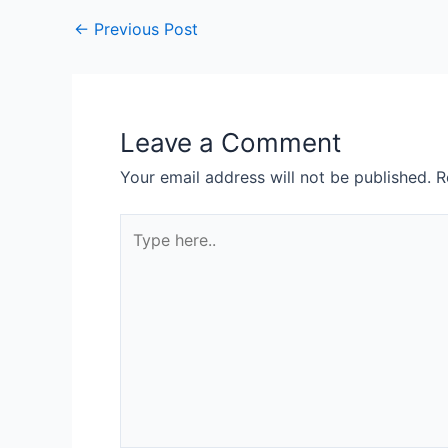
←
Previous Post
Leave a Comment
Your email address will not be published.
R
Type
here..