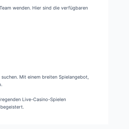
-Team wenden. Hier sind die verfügbaren
s suchen. Mit einem breiten Spielangebot,
b.
fregenden Live-Casino-Spielen
 begeistert.