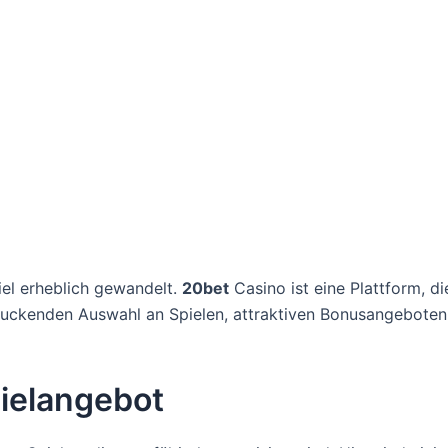
piel erheblich gewandelt.
20bet
Casino ist eine Plattform, di
ndruckenden Auswahl an Spielen, attraktiven Bonusangebot
ielangebot