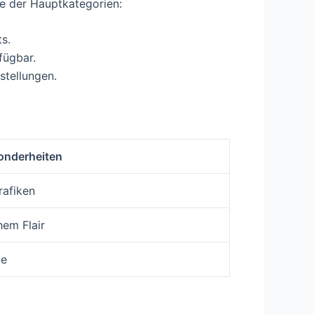
ge der Hauptkategorien:
s.
fügbar.
stellungen.
onderheiten
rafiken
hem Flair
le