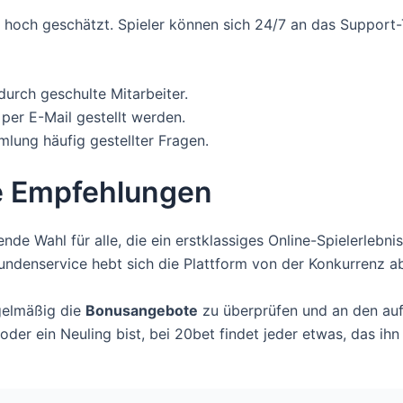
hoch geschätzt. Spieler können sich 24/7 an das Support
urch geschulte Mitarbeiter.
per E-Mail gestellt werden.
ung häufig gestellter Fragen.
he Empfehlungen
de Wahl für alle, die ein erstklassiges Online-Spielerlebni
undenservice hebt sich die Plattform von der Konkurrenz a
gelmäßig die
Bonusangebote
zu überprüfen und an den au
oder ein Neuling bist, bei 20bet findet jeder etwas, das ihn