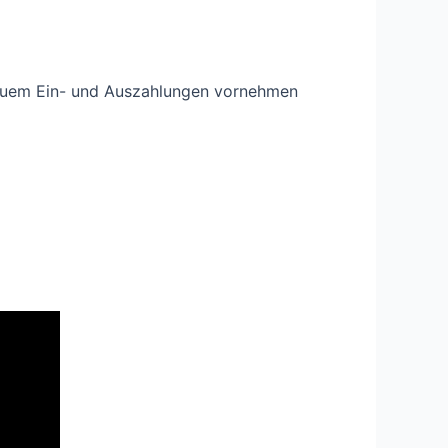
equem Ein- und Auszahlungen vornehmen