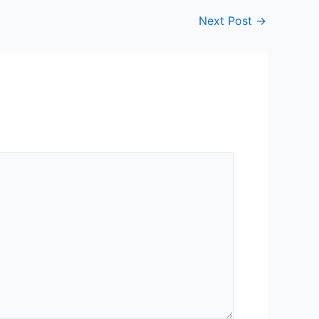
Next Post
→