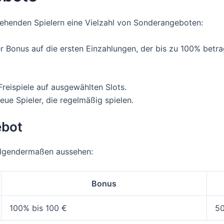
ehenden Spielern eine Vielzahl von Sonderangeboten:
 Bonus auf die ersten Einzahlungen, der bis zu 100% betr
eispiele auf ausgewählten Slots.
ue Spieler, die regelmäßig spielen.
ebot
olgendermaßen aussehen:
Bonus
100% bis 100 €
50