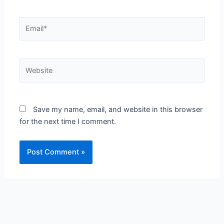
Email*
Website
Save my name, email, and website in this browser
for the next time I comment.