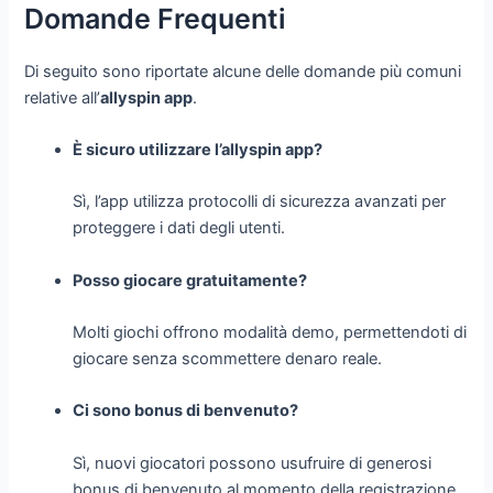
Domande Frequenti
Di seguito sono riportate alcune delle domande più comuni
relative all’
allyspin app
.
È sicuro utilizzare l’allyspin app?
Sì, l’app utilizza protocolli di sicurezza avanzati per
proteggere i dati degli utenti.
Posso giocare gratuitamente?
Molti giochi offrono modalità demo, permettendoti di
giocare senza scommettere denaro reale.
Ci sono bonus di benvenuto?
Sì, nuovi giocatori possono usufruire di generosi
bonus di benvenuto al momento della registrazione.