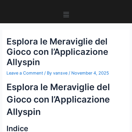
Skip
Post
to
navigation
Menu
content
Esplora le Meraviglie del
Gioco con l’Applicazione
Allyspin
Leave a Comment
/ By
vansve
/
November 4, 2025
Esplora le Meraviglie del
Gioco con l’Applicazione
Allyspin
Indice