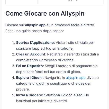
Come Giocare con Allyspin
Giocare sull’
allyspin app
è un processo facile e diretto.
Ecco una guida passo dopo passo:
Scarica l’Applicazione:
Visita il sito ufficiale per
scaricare l’app sul tuo smartphone.
Crea un Account:
Registrati inserendo i tuoi dati e
completando il processo di verifica.
Fai un Deposito:
Scegli il metodo di pagamento e
depositare fondi nel tuo conto di gioco.
Esplora i Giochi:
Naviga tra le
allyspin app
diverse
categorie di giochi e scegli quello che desideri
provare.
Inizia a Giocare:
Seleziona il gioco e segui le
istruzioni per iniziare a divertirti.