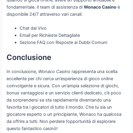
fondamentale. Il team di assistenza di
Wonaco Casino
è
disponibile 24/7 attraverso vari canali:
Chat dal Vivo
Email per Richieste Dettagliate
Sezione FAQ con Risposte ai Dubbi Comuni
Conclusione
In conclusione,
Wonaco Casino
rappresenta una scelta
eccellente per chi cerca un’esperienza di gioco online
coinvolgente e sicura. Con un’ampia selezione di giochi,
bonus vantaggiosi e un servizio clienti dedicato, c’è poco
da sorprendersi se sta rapidamente diventando una
favorita tra i giocatori di tutto il mondo. Che tu sia un
giocatore esperto o un principiante, Wonaco ha qualcosa
da offrire a tutti. Non perdere l’opportunità di esplorare
questo fantastico casinò!