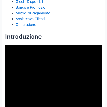
Giochi Disponibili
Bonus e Promozioni
Metodi di Pagamento
Assistenza Clienti
Conclusione
Introduzione