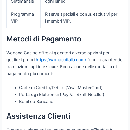
Settimanale
ogni lunedì.
Programma
Riserve speciali e bonus esclusivi per
VIP
i membri VIP.
Metodi di Pagamento
Wonaco Casino offre ai giocatori diverse opzioni per
gestire i propri
https://wonacoitalia.com/
fondi, garantendo
transazioni rapide e sicure. Ecco alcune delle modalità di
pagamento più comuni:
Carte di Credito/Debito (Visa, MasterCard)
Portafogli Elettronici (PayPal, Skrill, Neteller)
Bonifico Bancario
Assistenza Clienti
Quando si gioca online, avere un supporto affidabile è