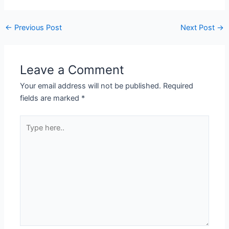
←
Previous Post
Next Post
→
Leave a Comment
Your email address will not be published.
Required
fields are marked
*
Type
here..