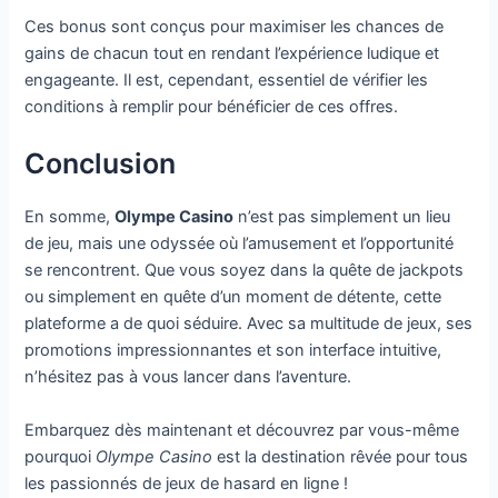
Ces bonus sont conçus pour maximiser les chances de
gains de chacun tout en rendant l’expérience ludique et
engageante. Il est, cependant, essentiel de vérifier les
conditions à remplir pour bénéficier de ces offres.
Conclusion
En somme,
Olympe Casino
n’est pas simplement un lieu
de jeu, mais une odyssée où l’amusement et l’opportunité
se rencontrent. Que vous soyez dans la quête de jackpots
ou simplement en quête d’un moment de détente, cette
plateforme a de quoi séduire. Avec sa multitude de jeux, ses
promotions impressionnantes et son interface intuitive,
n’hésitez pas à vous lancer dans l’aventure.
Embarquez dès maintenant et découvrez par vous-même
pourquoi
Olympe Casino
est la destination rêvée pour tous
les passionnés de jeux de hasard en ligne !