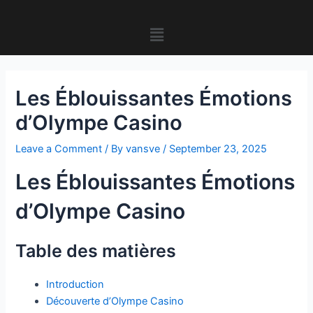
Skip
Post
to
navigation
Menu
content
Les Éblouissantes Émotions
d’Olympe Casino
Leave a Comment
/ By
vansve
/
September 23, 2025
Les Éblouissantes Émotions
d’Olympe Casino
Table des matières
Introduction
Découverte d’Olympe Casino