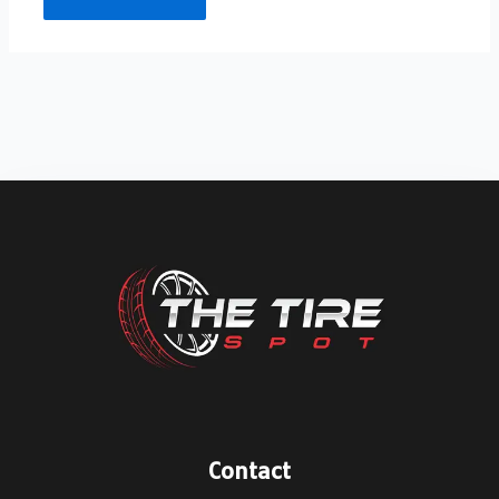
Contact