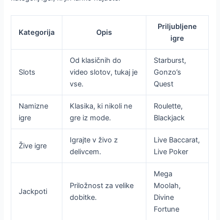
Priljubljene
Kategorija
Opis
igre
Od klasičnih do
Starburst,
Slots
video slotov, tukaj je
Gonzo’s
vse.
Quest
Namizne
Klasika, ki nikoli ne
Roulette,
igre
gre iz mode.
Blackjack
Igrajte v živo z
Live Baccarat,
Žive igre
delivcem.
Live Poker
Mega
Priložnost za velike
Moolah,
Jackpoti
dobitke.
Divine
Fortune