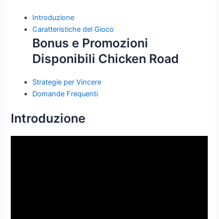
Introduzione
Caratteristiche del Gioco
Bonus e Promozioni
Disponibili Chicken Road
Strategie per Vincere
Domande Frequenti
Introduzione