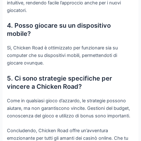
intuitive, rendendo facile l’approccio anche per i nuovi
giocatori.
4. Posso giocare su un dispositivo
mobile?
Sì, Chicken Road è ottimizzato per funzionare sia su
computer che su dispositivi mobili, permettendoti di
giocare ovunque.
5. Ci sono strategie specifiche per
vincere a Chicken Road?
Come in qualsiasi gioco d’azzardo, le strategie possono
aiutare, ma non garantiscono vincite. Gestioni del budget,
conoscenza del gioco e utilizzo di bonus sono importanti.
Concludendo, Chicken Road offre un’avventura
emozionante per tutti gli amanti dei casinò online. Che tu