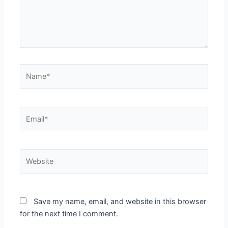
Name*
Email*
Website
Save my name, email, and website in this browser
for the next time I comment.