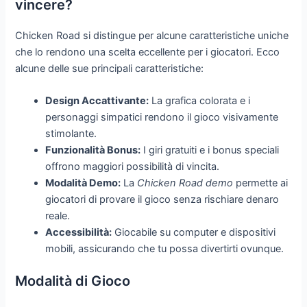
vincere?
Chicken Road si distingue per alcune caratteristiche uniche
che lo rendono una scelta eccellente per i giocatori. Ecco
alcune delle sue principali caratteristiche:
Design Accattivante:
La grafica colorata e i
personaggi simpatici rendono il gioco visivamente
stimolante.
Funzionalità Bonus:
I giri gratuiti e i bonus speciali
offrono maggiori possibilità di vincita.
Modalità Demo:
La
Chicken Road demo
permette ai
giocatori di provare il gioco senza rischiare denaro
reale.
Accessibilità:
Giocabile su computer e dispositivi
mobili, assicurando che tu possa divertirti ovunque.
Modalità di Gioco