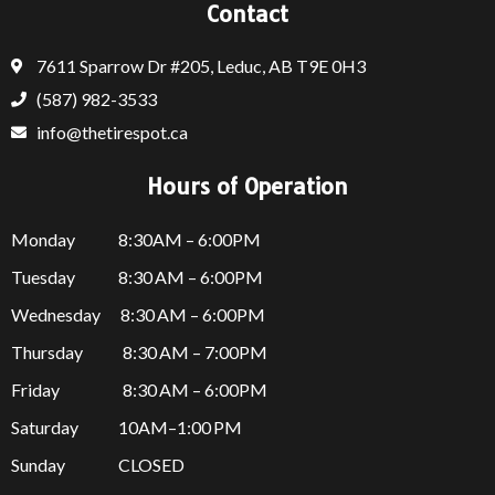
Contact
7611 Sparrow Dr #205, Leduc, AB T9E 0H3
(587) 982-3533
info@thetirespot.ca
Hours of Operation
Monday 8:30AM – 6:00PM
Tuesday 8:30 AM – 6:00PM
Wednesday 8:30 AM – 6:00PM
Thursday
8:30 AM – 7:00PM
Friday
8:30 AM – 6:00PM
Saturday 10AM–1:00 PM
Sunday CLOSED