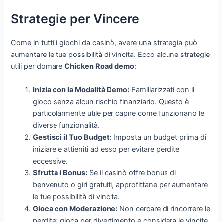
Strategie per Vincere
Come in tutti i giochi da casinò, avere una strategia può
aumentare le tue possibilità di vincita. Ecco alcune strategie
utili per domare
Chicken Road demo
:
Inizia con la Modalità Demo:
Familiarizzati con il
gioco senza alcun rischio finanziario. Questo è
particolarmente utile per capire come funzionano le
diverse funzionalità.
Gestisci il Tuo Budget:
Imposta un budget prima di
iniziare e attieniti ad esso per evitare perdite
eccessive.
Sfrutta i Bonus:
Se il casinò offre bonus di
benvenuto o giri gratuiti, approfittane per aumentare
le tue possibilità di vincita.
Gioca con Moderazione:
Non cercare di rincorrere le
perdite; gioca per divertimento e considera le vincite