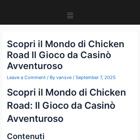
Skip
Post
to
navigation
Menu
content
Scopri il Mondo di Chicken
Road Il Gioco da Casinò
Avventuroso
Leave a Comment
/ By
vansve
/
September 7, 2025
Scopri il Mondo di Chicken
Road: Il Gioco da Casinò
Avventuroso
Contenuti