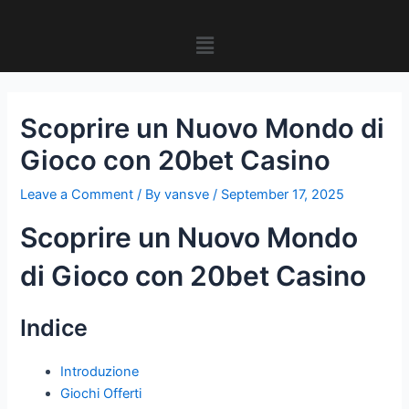
Skip
Post
to
navigation
Menu
content
Scoprire un Nuovo Mondo di
Gioco con 20bet Casino
Leave a Comment
/ By
vansve
/
September 17, 2025
Scoprire un Nuovo Mondo
di Gioco con 20bet Casino
Indice
Introduzione
Giochi Offerti