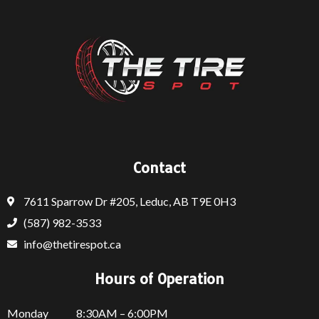
Contact
7611 Sparrow Dr #205, Leduc, AB T9E 0H3
(587) 982-3533
info@thetirespot.ca
Hours of Operation
Monday 8:30AM – 6:00PM