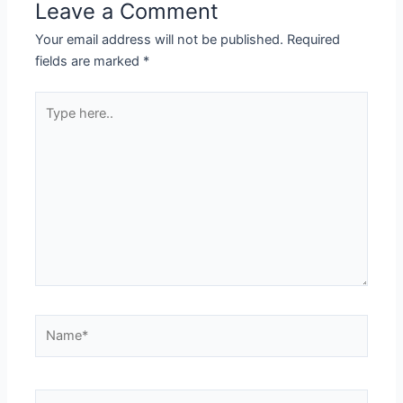
Leave a Comment
Your email address will not be published.
Required
fields are marked
*
Type
here..
Name*
Email*