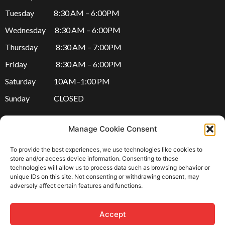
Tuesday 8:30 AM – 6:00PM
Wednesday 8:30 AM – 6:00PM
Thursday
8:30 AM – 7:00PM
Friday
8:30 AM – 6:00PM
Saturday 10AM–1:00 PM
Sunday CLOSED
Manage Cookie Consent
Quick Links
To provide the best experiences, we use technologies like cookies to
Menu
store and/or access device information. Consenting to these
technologies will allow us to process data such as browsing behavior or
unique IDs on this site. Not consenting or withdrawing consent, may
adversely affect certain features and functions.
Copyright © 2026 The Tire Spot
Accept
Built By CRE8TIVE DIGITAL SOLUTIONS | A Edmonton Web
Design Company