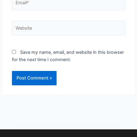
Website
Save my name, email, and website in this browser
for the next time I comment.