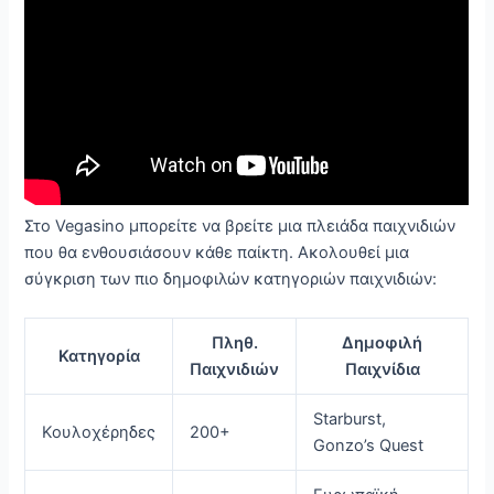
Στο Vegasino μπορείτε να βρείτε μια πλειάδα παιχνιδιών
που θα ενθουσιάσουν κάθε παίκτη. Ακολουθεί μια
σύγκριση των πιο δημοφιλών κατηγοριών παιχνιδιών:
Πληθ.
Δημοφιλή
Κατηγορία
Παιχνιδιών
Παιχνίδια
Starburst,
Κουλοχέρηδες
200+
Gonzo’s Quest