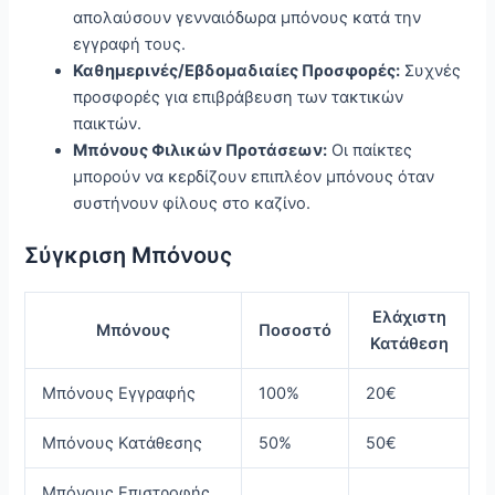
απολαύσουν γενναιόδωρα μπόνους κατά την
εγγραφή τους.
Καθημερινές/Εβδομαδιαίες Προσφορές:
Συχνές
προσφορές για επιβράβευση των τακτικών
παικτών.
Μπόνους Φιλικών Προτάσεων:
Οι παίκτες
μπορούν να κερδίζουν επιπλέον μπόνους όταν
συστήνουν φίλους στο καζίνο.
Σύγκριση Μπόνους
Ελάχιστη
Μπόνους
Ποσοστό
Κατάθεση
Μπόνους Εγγραφής
100%
20€
Μπόνους Κατάθεσης
50%
50€
Μπόνους Επιστροφής