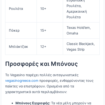
Ευρωπαϊκή
Ρουλέτα,
Ρουλέτα
10+
Αμερικανική
Ρουλέτα
Texas Hold’em,
Πόκερ
15+
Omaha
Classic Blackjack,
Μπλάκτζακ
12+
Vegas Strip
Προσφορές και Μπόνους
Το Vegasino παρέχει πολλές ανταγωνιστικές
vegasinogreece.com
προσφορές, ενθαρρύνοντας τους
παίκτες να επιστρέφουν. Ορισμένα από τα
χαρακτηριστικά αυτά περιλαμβάνουν:
Μπόνους Εγγραφής:
Τα νέα μέλη μπορούν να