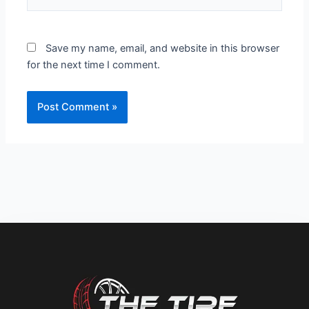
Save my name, email, and website in this browser
for the next time I comment.