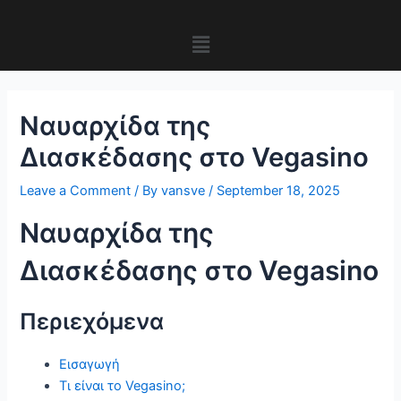
Skip
Post
to
navigation
Menu
content
Ναυαρχίδα της
Διασκέδασης στο Vegasino
Leave a Comment
/ By
vansve
/
September 18, 2025
Ναυαρχίδα της
Διασκέδασης στο Vegasino
Περιεχόμενα
Εισαγωγή
Τι είναι το Vegasino;