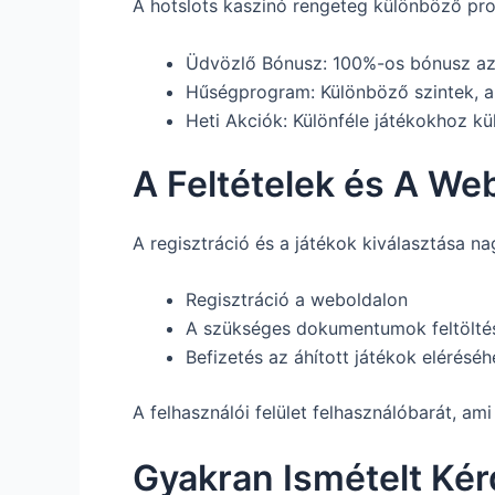
A hotslots kaszinó rengeteg különböző pro
Üdvözlő Bónusz: 100%-os bónusz az 
Hűségprogram: Különböző szintek, a
Heti Akciók: Különféle játékokhoz kü
A Feltételek és A W
A regisztráció és a játékok kiválasztása n
Regisztráció a weboldalon
A szükséges dokumentumok feltölté
Befizetés az áhított játékok eléréséh
A felhasználói felület felhasználóbarát, a
Gyakran Ismételt Ké