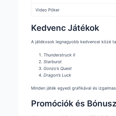
Video Póker
Kedvenc Játékok
A játékosok legnagyobb kedvencei közé ta
Thunderstruck II
Starburst
Gonzo’s Quest
Dragon’s Luck
Minden játék egyedi grafikával és izgalmas
Promóciók és Bónus