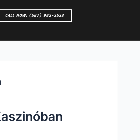
CALL NOW: (587) 982-3533
n
Kaszinóban