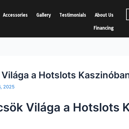
Accessories
Gallery
Testimonials
About Us
Financing
ilága a Hotslots Kaszinóba
4, 2025
ök Világa a Hotslots 