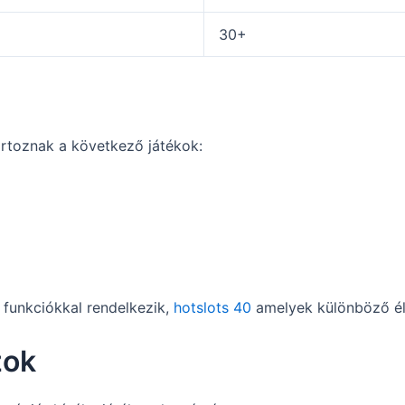
30+
rtoznak a következő játékok:
 funkciókkal rendelkezik,
hotslots 40
amelyek különböző él
zok