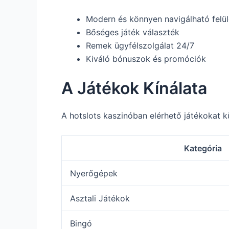
Modern és könnyen navigálható felül
Bőséges játék választék
Remek ügyfélszolgálat 24/7
Kiváló bónuszok és promóciók
A Játékok Kínálata
A hotslots kaszinóban elérhető játékokat k
Kategória
Nyerőgépek
Asztali Játékok
Bingó