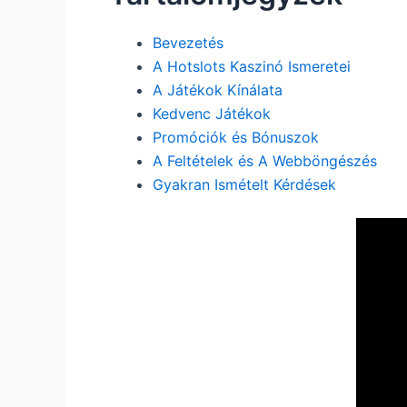
Bevezetés
A Hotslots Kaszinó Ismeretei
A Játékok Kínálata
Kedvenc Játékok
Promóciók és Bónuszok
A Feltételek és A Webböngészés
Gyakran Ismételt Kérdések