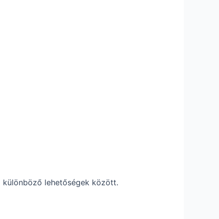
 a különböző lehetőségek között.