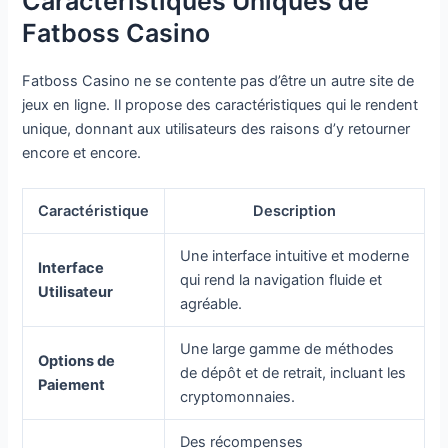
Caractéristiques Uniques de
Fatboss Casino
Fatboss Casino ne se contente pas d’être un autre site de
jeux en ligne. Il propose des caractéristiques qui le rendent
unique, donnant aux utilisateurs des raisons d’y retourner
encore et encore.
Caractéristique
Description
Une interface intuitive et moderne
Interface
qui rend la navigation fluide et
Utilisateur
agréable.
Une large gamme de méthodes
Options de
de dépôt et de retrait, incluant les
Paiement
cryptomonnaies.
Des récompenses