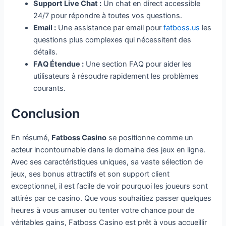
Support Live Chat :
Un chat en direct accessible
24/7 pour répondre à toutes vos questions.
Email :
Une assistance par email pour
fatboss.us
les
questions plus complexes qui nécessitent des
détails.
FAQ Étendue :
Une section FAQ pour aider les
utilisateurs à résoudre rapidement les problèmes
courants.
Conclusion
En résumé,
Fatboss Casino
se positionne comme un
acteur incontournable dans le domaine des jeux en ligne.
Avec ses caractéristiques uniques, sa vaste sélection de
jeux, ses bonus attractifs et son support client
exceptionnel, il est facile de voir pourquoi les joueurs sont
attirés par ce casino. Que vous souhaitiez passer quelques
heures à vous amuser ou tenter votre chance pour de
véritables gains, Fatboss Casino est prêt à vous accueillir