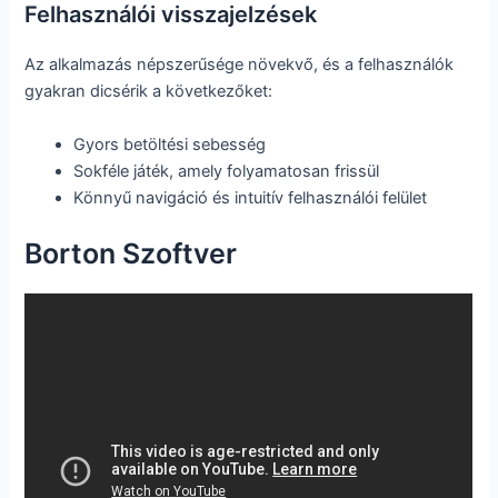
Felhasználói visszajelzések
Az alkalmazás népszerűsége növekvő, és a felhasználók
gyakran dicsérik a következőket:
Gyors betöltési sebesség
Sokféle játék, amely folyamatosan frissül
Könnyű navigáció és intuitív felhasználói felület
Borton Szoftver