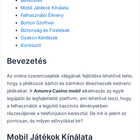
Bevezetés
Mobil Játékok Kínálata
Felhasználói Élmény
Borton Szoftver
Biztonság és Fizetések
Gyakori Kérdések
Konkluzió
Bevezetés
Az online szerencsejáték világának fejlődése lehetővé tette,
hogy a játékosok bárhol és bármikor élvezhessék kedvenc
játékaikat. A
Amunra Casino mobil
alkalmazás az egyik
legújabb és legfejlettebb platform, ami lehetővé teszi, hogy
a felhasználók a legjobb kaszinós élményekben
részesüljenek a telefonjukon keresztül. De mit is jelent ez
pontosan, és milyen előnyökkel bír?
Mobil Játékok Kínálata