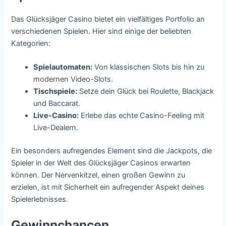
Das Glücksjäger Casino bietet ein vielfältiges Portfolio an
verschiedenen Spielen. Hier sind einige der beliebten
Kategorien:
Spielautomaten:
Von klassischen Slots bis hin zu
modernen Video-Slots.
Tischspiele:
Setze dein Glück bei Roulette, Blackjack
und Baccarat.
Live-Casino:
Erlebe das echte Casino-Feeling mit
Live-Dealern.
Ein besonders aufregendes Element sind die Jackpots, die
Spieler in der Welt des Glücksjäger Casinos erwarten
können. Der Nervenkitzel, einen großen Gewinn zu
erzielen, ist mit Sicherheit ein aufregender Aspekt deines
Spielerlebnisses.
Gewinnchancen