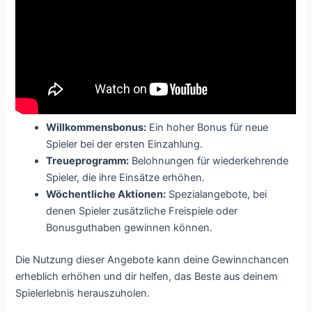
Willkommensbonus:
Ein hoher Bonus für neue
Spieler bei der ersten Einzahlung.
Treueprogramm:
Belohnungen für wiederkehrende
Spieler, die ihre Einsätze erhöhen.
Wöchentliche Aktionen:
Spezialangebote, bei
denen Spieler zusätzliche Freispiele oder
Bonusguthaben gewinnen können.
Die Nutzung dieser Angebote kann deine Gewinnchancen
erheblich erhöhen und dir helfen, das Beste aus deinem
Spielerlebnis herauszuholen.