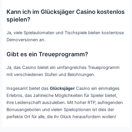
Kann ich im Glücksjäger Casino kostenlos
spielen?
Ja, viele Spielautomaten und Tischspiele bieten kostenlose
Demoversionen an.
Gibt es ein Treueprogramm?
Ja, das Casino bietet ein umfangreiches Treueprogramm
mit verschiedenen Stufen und Belohnungen.
Insgesamt bietet das
Glücksjäger
Casino ein einmaliges
Erlebnis, das zahlreiche Möglichkeiten für Spieler bietet,
ihre Leidenschaft auszuleben. Mit hoher RTP, aufregenden
Bonusangeboten und vielen Spieloptionen ist dies der
perfekte Ort für alle, die ihr Glück herausfordern wollen!