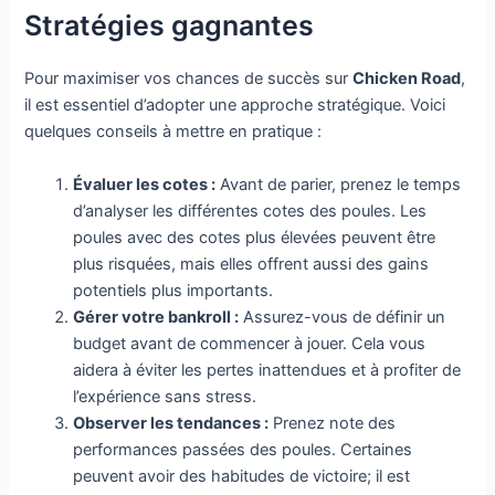
Stratégies gagnantes
Pour maximiser vos chances de succès sur
Chicken Road
,
il est essentiel d’adopter une approche stratégique. Voici
quelques conseils à mettre en pratique :
Évaluer les cotes :
Avant de parier, prenez le temps
d’analyser les différentes cotes des poules. Les
poules avec des cotes plus élevées peuvent être
plus risquées, mais elles offrent aussi des gains
potentiels plus importants.
Gérer votre bankroll :
Assurez-vous de définir un
budget avant de commencer à jouer. Cela vous
aidera à éviter les pertes inattendues et à profiter de
l’expérience sans stress.
Observer les tendances :
Prenez note des
performances passées des poules. Certaines
peuvent avoir des habitudes de victoire; il est