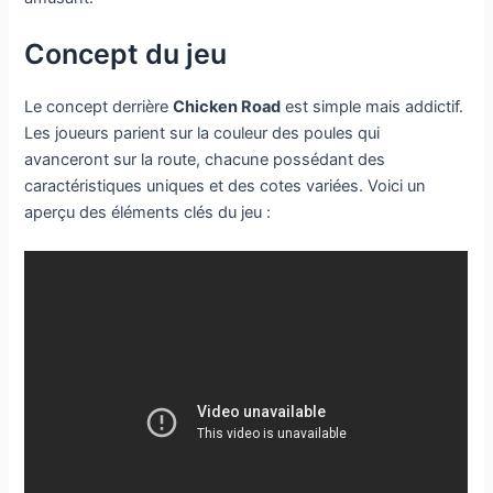
Concept du jeu
Le concept derrière
Chicken Road
est simple mais addictif.
Les joueurs parient sur la couleur des poules qui
avanceront sur la route, chacune possédant des
caractéristiques uniques et des cotes variées. Voici un
aperçu des éléments clés du jeu :