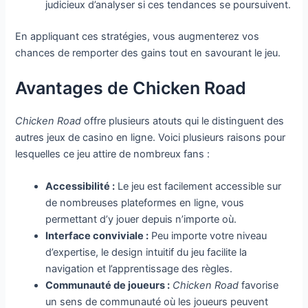
judicieux d’analyser si ces tendances se poursuivent.
En appliquant ces stratégies, vous augmenterez vos
chances de remporter des gains tout en savourant le jeu.
Avantages de Chicken Road
Chicken Road
offre plusieurs atouts qui le distinguent des
autres jeux de casino en ligne. Voici plusieurs raisons pour
lesquelles ce jeu attire de nombreux fans :
Accessibilité :
Le jeu est facilement accessible sur
de nombreuses plateformes en ligne, vous
permettant d’y jouer depuis n’importe où.
Interface conviviale :
Peu importe votre niveau
d’expertise, le design intuitif du jeu facilite la
navigation et l’apprentissage des règles.
Communauté de joueurs :
Chicken Road
favorise
un sens de communauté où les joueurs peuvent