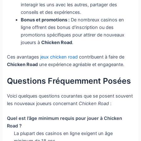
interagir les uns avec les autres, partager des
conseils et des expériences.
Bonus et promotions :
De nombreux casinos en
ligne offrent des bonus d’inscription ou des
promotions spécifiques pour attirer de nouveaux
joueurs à
Chicken Road
.
Ces avantages
jeux chicken road
contribuent à faire de
Chicken Road
une expérience agréable et engageante.
Questions Fréquemment Posées
Voici quelques questions courantes que se posent souvent
les nouveaux joueurs concernant
Chicken Road
:
Quel est l’âge minimum requis pour jouer à Chicken
Road ?
La plupart des casinos en ligne exigent un âge
minimum de 18 ans.