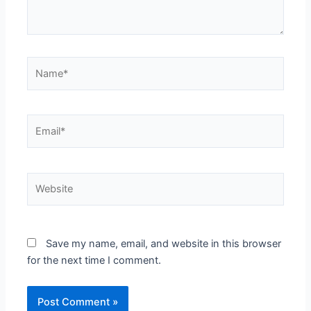
Name*
Email*
Website
Save my name, email, and website in this browser
for the next time I comment.