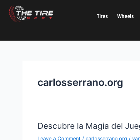
Skip
to
Tires
Wheels
content
carlosserrano.org
Descubre la Magia del Jue
Descubre
la
Leave a Comment
/
carlosserrano.org
/
va