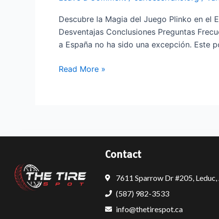
Magia
del
Descubre la Magia del Juego Plinko en el 
Juego
Desventajas Conclusiones Preguntas Frecue
Plinko
a España no ha sido una excepción. Este p
en
el
Read More »
Entorno
Español
Contact
7611 Sparrow Dr #205, Leduc
(587) 982-3533
info@thetirespot.ca