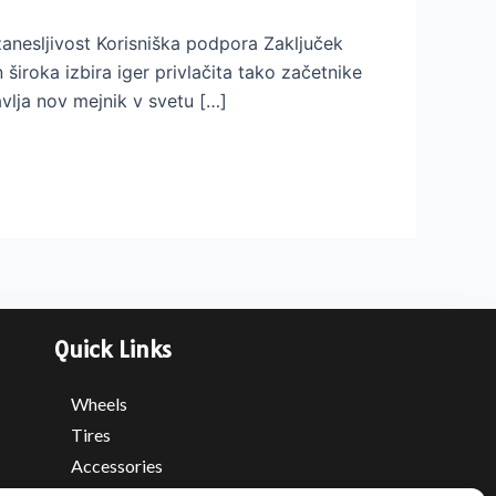
anesljivost Korisniška podpora Zaključek
široka izbira iger privlačita tako začetnike
avlja nov mejnik v svetu […]
Quick Links
Wheels
Tires
Accessories