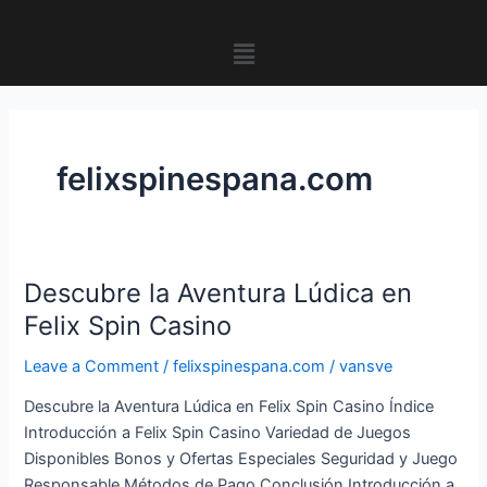
Skip
to
Menu
content
felixspinespana.com
Descubre la Aventura Lúdica en
Descubre
la
Felix Spin Casino
Aventura
Leave a Comment
/
felixspinespana.com
/
vansve
Lúdica
en
Descubre la Aventura Lúdica en Felix Spin Casino Índice
Felix
Introducción a Felix Spin Casino Variedad de Juegos
Spin
Disponibles Bonos y Ofertas Especiales Seguridad y Juego
Casino
Responsable Métodos de Pago Conclusión Introducción a