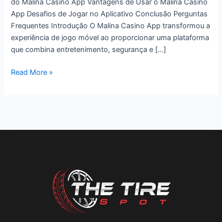
do Malina Casino App Vantagens de Usar o Malina Casino
com
App Desafios de Jogar no Aplicativo Conclusão Perguntas
o
Frequentes Introdução O Malina Casino App transformou a
Malina
experiência de jogo móvel ao proporcionar uma plataforma
Casino
que combina entretenimento, segurança e […]
App
Read More »