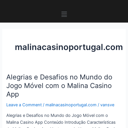
Skip
to
Menu
content
malinacasinoportugal.com
Alegrias e Desafios no Mundo do
Alegrias
e
Jogo Móvel com o Malina Casino
Desafios
App
no
Mundo
Leave a Comment
/
malinacasinoportugal.com
/
vansve
do
Alegrias e Desafios no Mundo do Jogo Móvel com o
Jogo
Malina Casino App Conteúdo Introdução Características
Móvel