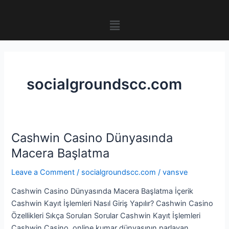
Skip
to
Menu
content
socialgroundscc.com
Cashwin Casino Dünyasında
Cashwin
Casino
Macera Başlatma
Dünyasında
Leave a Comment
/
socialgroundscc.com
/
vansve
Macera
Başlatma
Cashwin Casino Dünyasında Macera Başlatma İçerik
Cashwin Kayıt İşlemleri Nasıl Giriş Yapılır? Cashwin Casino
Özellikleri Sıkça Sorulan Sorular Cashwin Kayıt İşlemleri
Cashwin Casino, online kumar dünyasının parlayan