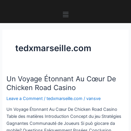
Skip
to
Menu
content
tedxmarseille.com
Un Voyage Étonnant Au Cœur De
Un
Voyage
Chicken Road Casino
Étonnant
Leave a Comment
/
tedxmarseille.com
/
vansve
Au
Cœur
Un Voyage Étonnant Au Cœur De Chicken Road Casino
De
Table des matières Introduction Concept du jeu Stratégies
Chicken
Gagnantes Communauté de Joueurs Si può giocare da
Road
mobile? Questions Fréquemment Posées Conclusion