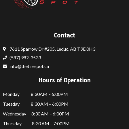
Contact
7611 Sparrow Dr #205, Leduc, AB T9E 0H3
(587) 982-3533
info@thetirespot.ca
Hours of Operation
Monday 8:30AM – 6:00PM
Tuesday 8:30 AM – 6:00PM
Wednesday 8:30 AM – 6:00PM
Thursday
8:30 AM – 7:00PM